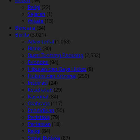
Artikel
(39)
Religi
(22)
Sejarah
(1)
Wisata
(13)
Bencana
(34)
Berita
(3,021)
Advertorial
(1,068)
Bisnis
(30)
Bumi Tuntung Pandang
(2,532)
Ekonomi
(94)
Hiburan dan Gaya Hidup
(8)
Hukum dan Kriminal
(259)
Inspirasi
(24)
Kesehatan
(29)
Nasional
(84)
Olahraga
(117)
Pendidikan
(50)
Peristiwa
(79)
Pertanian
(18)
Religi
(84)
Sosial Budaya
(87)