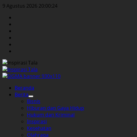
Skip
9 Agustus 2026
20:00:24
to
Facebook
content
Twitter
Instagram
YouTube
LinkedIn
Pinterest
Primary
Beranda
Menu
Berita
Bisnis
Hiburan dan Gaya Hidup
Hukum dan Kriminal
Inspirasi
Kesehatan
Olahraga