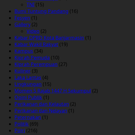
TNI
(15)
Bumi Tuntung Pandang
(16)
Fesyen
(1)
Gallery
(2)
Video
(2)
Kabar DPRD Kota Banjarmasin
(1)
Kabar Wakil Rakyat
(19)
Kampus
(34)
Kiprah Pemuda
(10)
Kiprah Perempuan
(27)
Kuliner
(3)
Laka Lantas
(4)
Lingkungan
(15)
Momen 5 Rajab 1447 H Sekumpul
(2)
Opini Publik
(1)
Perikanan dan Kelautan
(2)
Perikanan dan Nelayan
(1)
Peternakan
(1)
Politik
(69)
Polri
(216)