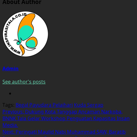
About Author
Admin
See author's posts
Tags:
Begal Payudara Pelaihari
Kuda Sergap
Post
Previous:
Dukung Kota Tanggap Ancaman Narkoba,
BNNK Tala Gelar Workshop Penguatan Kapasitas Insan
navigation
Media.
Next:
Peringati Maulid Nabi Muhammad SAW, Baratib