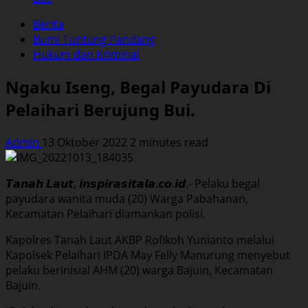
Berita
Bumi Tuntung Pandang
Hukum dan Kriminal
Ngaku Iseng, Begal Payudara Di
Pelaihari Berujung Bui.
Admin
13 Oktober 2022
2 minutes read
𝙏𝙖𝙣𝙖𝙝 𝙇𝙖𝙪𝙩, 𝙞𝙣𝙨𝙥𝙞𝙧𝙖𝙨𝙞𝙩𝙖𝙡𝙖.𝙘𝙤.𝙞𝙙.- Pelaku begal
payudara wanita muda (20) Warga Pabahanan,
Kecamatan Pelaihari diamankan polisi.
Kapolres Tanah Laut AKBP Rofikoh Yunianto melalui
Kapolsek Pelaihari IPDA May Felly Manurung menyebut
pelaku berinisial AHM (20) warga Bajuin, Kecamatan
Bajuin.