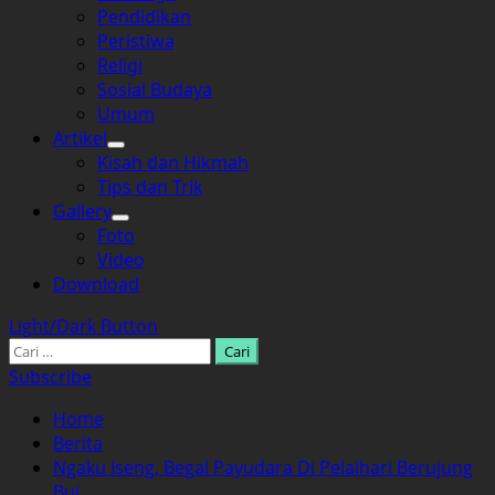
Pendidikan
Peristiwa
Religi
Sosial Budaya
Umum
Artikel
Kisah dan Hikmah
Tips dan Trik
Gallery
Foto
Video
Download
Light/Dark Button
Cari
untuk:
Subscribe
Home
Berita
Ngaku Iseng, Begal Payudara Di Pelaihari Berujung
Bui.