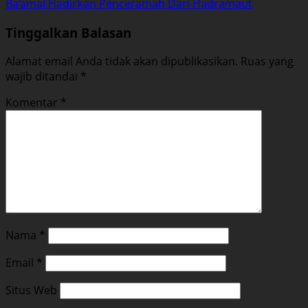
Ba’amal Hadirkan Penceramah Dari Hadramaut
Tinggalkan Balasan
Alamat email Anda tidak akan dipublikasikan.
Ruas yang
wajib ditandai
*
Komentar
*
Nama
*
Email
*
Situs Web