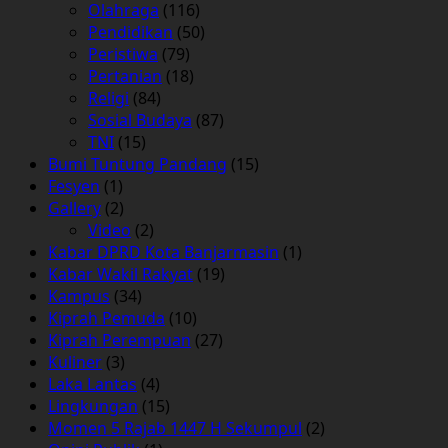
Olahraga
(116)
Pendidikan
(50)
Peristiwa
(79)
Pertanian
(18)
Religi
(84)
Sosial Budaya
(87)
TNI
(15)
Bumi Tuntung Pandang
(15)
Fesyen
(1)
Gallery
(2)
Video
(2)
Kabar DPRD Kota Banjarmasin
(1)
Kabar Wakil Rakyat
(19)
Kampus
(34)
Kiprah Pemuda
(10)
Kiprah Perempuan
(27)
Kuliner
(3)
Laka Lantas
(4)
Lingkungan
(15)
Momen 5 Rajab 1447 H Sekumpul
(2)