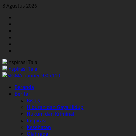
Skip
8 Agustus 2026
to
Facebook
content
Twitter
Instagram
YouTube
LinkedIn
Pinterest
Primary
Beranda
Menu
Berita
Bisnis
Hiburan dan Gaya Hidup
Hukum dan Kriminal
Inspirasi
Kesehatan
Olahraga