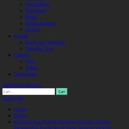
Pendidikan
Peristiwa
Religi
Sosial Budaya
Umum
Artikel
Kisah dan Hikmah
Tips dan Trik
Gallery
Foto
Video
Download
Light/Dark Button
Cari
untuk:
Subscribe
Home
Berita
Kuda Sergap Polsek Pelaihari Ringkus Pelaku
Pengembat Kotak Amal Yang Sempat Viral Di