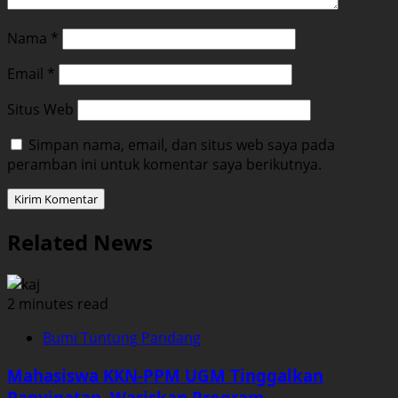
Nama
*
Email
*
Situs Web
Simpan nama, email, dan situs web saya pada
peramban ini untuk komentar saya berikutnya.
Related News
2 minutes read
Bumi Tuntung Pandang
Mahasiswa KKN-PPM UGM Tinggalkan
Panyipatan, Wariskan Program