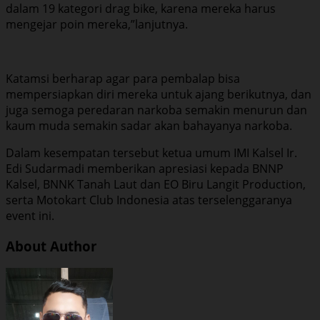
dalam 19 kategori drag bike, karena mereka harus
mengejar poin mereka,”lanjutnya.
Katamsi berharap agar para pembalap bisa
mempersiapkan diri mereka untuk ajang berikutnya, dan
juga semoga peredaran narkoba semakin menurun dan
kaum muda semakin sadar akan bahayanya narkoba.
Dalam kesempatan tersebut ketua umum IMI Kalsel Ir.
Edi Sudarmadi memberikan apresiasi kepada BNNP
Kalsel, BNNK Tanah Laut dan EO Biru Langit Production,
serta Motokart Club Indonesia atas terselenggaranya
event ini.
About Author