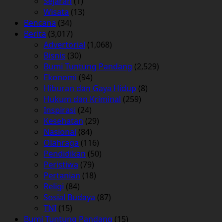
Sejarah
(1)
Wisata
(13)
Bencana
(34)
Berita
(3,017)
Advertorial
(1,068)
Bisnis
(30)
Bumi Tuntung Pandang
(2,529)
Ekonomi
(94)
Hiburan dan Gaya Hidup
(8)
Hukum dan Kriminal
(259)
Inspirasi
(24)
Kesehatan
(29)
Nasional
(84)
Olahraga
(116)
Pendidikan
(50)
Peristiwa
(79)
Pertanian
(18)
Religi
(84)
Sosial Budaya
(87)
TNI
(15)
Bumi Tuntung Pandang
(15)