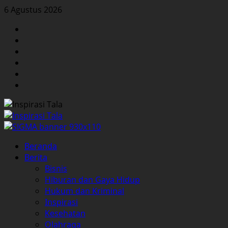
Skip
6 Agustus 2026
to
Facebook
content
Twitter
Instagram
YouTube
LinkedIn
Pinterest
Primary
Beranda
Menu
Berita
Bisnis
Hiburan dan Gaya Hidup
Hukum dan Kriminal
Inspirasi
Kesehatan
Olahraga