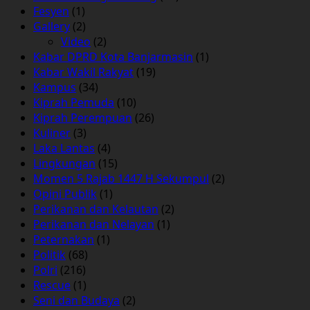
Fesyen
(1)
Gallery
(2)
Video
(2)
Kabar DPRD Kota Banjarmasin
(1)
Kabar Wakil Rakyat
(19)
Kampus
(34)
Kiprah Pemuda
(10)
Kiprah Perempuan
(26)
Kuliner
(3)
Laka Lantas
(4)
Lingkungan
(15)
Momen 5 Rajab 1447 H Sekumpul
(2)
Opini Publik
(1)
Perikanan dan Kelautan
(2)
Perikanan dan Nelayan
(1)
Peternakan
(1)
Politik
(68)
Polri
(216)
Rescue
(1)
Seni dan Budaya
(2)