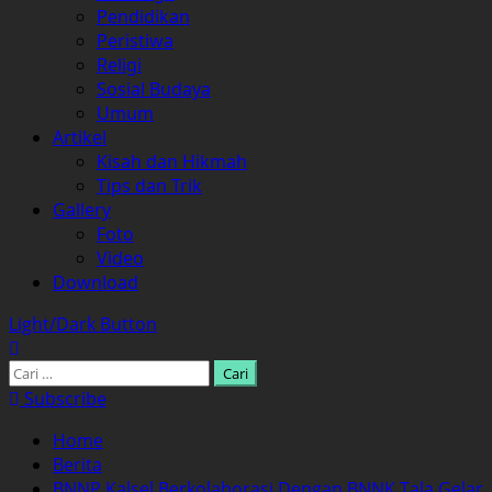
Pendidikan
Peristiwa
Religi
Sosial Budaya
Umum
Artikel
Kisah dan Hikmah
Tips dan Trik
Gallery
Foto
Video
Download
Light/Dark Button
Cari
untuk:
Subscribe
Home
Berita
BNNP Kalsel Berkolaborasi Dengan BNNK Tala Gelar