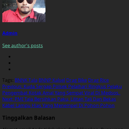
Admin
See author's posts
Tags:
BNNK Tala
BNNP Kalsel
Drag Bike
Drag Rice
Post
Previous:
Kuda Sergap Polsek Pelaihari Ringkus Pelaku
Pengembat Kotak Amal Yang Sempat Viral Di Medsos.
navigation
Next:
PMI Tala Bersihkan Paku, Lilitan Tali Dan Bekas
Kabel Lampu Hias Yang Menempel Di Pohon-Pohon
Tinggalkan Balasan