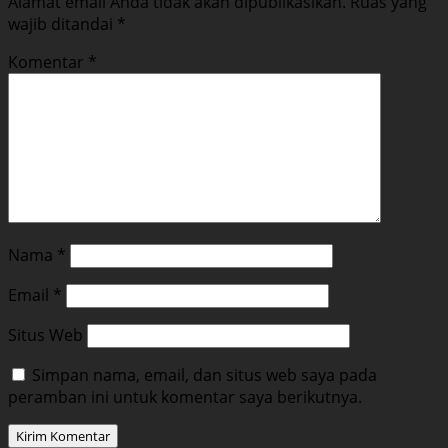
Alamat email Anda tidak akan dipublikasikan.
Ruas yang
wajib ditandai
*
Komentar
*
Nama
*
Email
*
Situs Web
Simpan nama, email, dan situs web saya pada
peramban ini untuk komentar saya berikutnya.