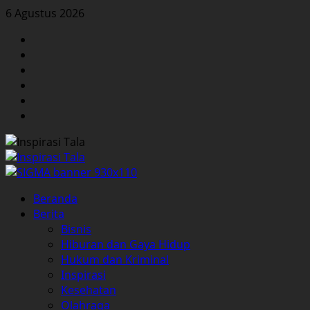
Skip
6 Agustus 2026
to
Facebook
content
Twitter
Instagram
YouTube
LinkedIn
Pinterest
Primary
Beranda
Menu
Berita
Bisnis
Hiburan dan Gaya Hidup
Hukum dan Kriminal
Inspirasi
Kesehatan
Olahraga