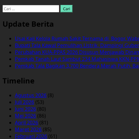
Cari
untuk:
Update Berita
Usai Kaji Kelola Rumah Sakit Ternama di Bogor, Wa
Bupati Tala Kawal Pemulihan Listrik, Dampingi Gub
Perubahan KUA-PPAS 2026 Disusun Menjawab Dinamika
Pemkab Tanah Laut Sambut 234 Mahasiswa KKN-PPM
Pemkab Tala Bagikan 3.700 Bendera Merah Putih, Ba
Timeline
Agustus 2026
(8)
Juli 2026
(53)
Juni 2026
(80)
Mei 2026
(86)
April 2026
(81)
Maret 2026
(85)
Februari 2026
(61)