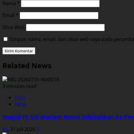
Nama
*
Email
*
Situs Web
Simpan nama, email, dan situs web saya pada peramban
Related News
3 minutes read
Polri
Religi
Masjid Hj Siti Mariam Resmi Dihibahkan ke Pe
Ins
31 Juli 2026
0