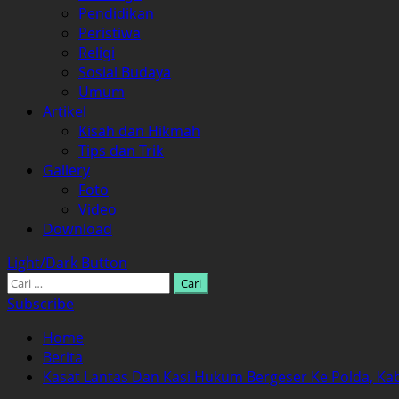
Pendidikan
Peristiwa
Religi
Sosial Budaya
Umum
Artikel
Kisah dan Hikmah
Tips dan Trik
Gallery
Foto
Video
Download
Light/Dark Button
Cari
untuk:
Subscribe
Home
Berita
Kasat Lantas Dan Kasi Hukum Bergeser Ke Polda, Ka