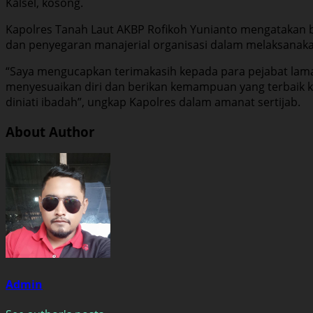
Kalsel, kosong.
Kapolres Tanah Laut AKBP Rofikoh Yunianto mengatakan b
dan penyegaran manajerial organisasi dalam melaksanakan
“Saya mengucapkan terimakasih kepada para pejabat lama
menyesuaikan diri dan berikan kemampuan yang terbaik ke
diniati ibadah”, ungkap Kapolres dalam amanat sertijab.
About Author
Admin