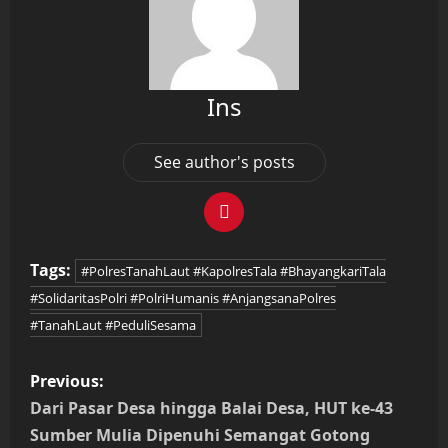
Ins
See author's posts
Tags:
#PolresTanahLaut #KapolresTala #BhayangkariTala
#SolidaritasPolri #PolriHumanis #AnjangsanaPolres
#TanahLaut #PeduliSesama
P
Previous:
o
Dari Pasar Desa hingga Balai Desa, HUT ke-43
Sumber Mulia Dipenuhi Semangat Gotong