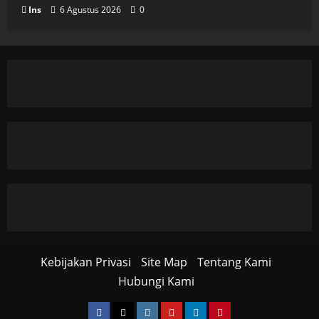
Ins
6 Agustus 2026
0
Kebijakan Privasi
Site Map
Tentang Kami
Hubungi Kami
Facebook
Twitter
Instagram
YouTube
LinkedIn
Pinterest