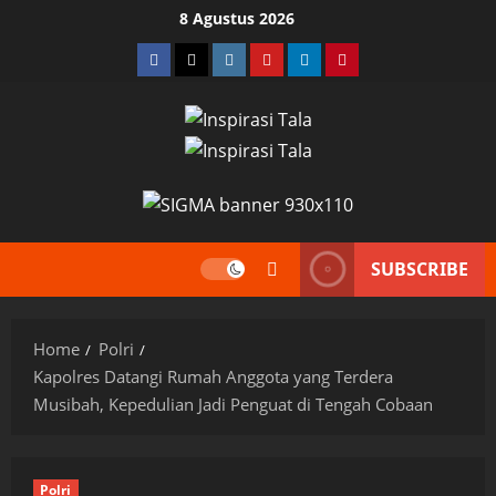
Skip
8 Agustus 2026
to
Facebook
Twitter
Instagram
YouTube
LinkedIn
Pinterest
content
SUBSCRIBE
Home
Polri
Kapolres Datangi Rumah Anggota yang Terdera
Musibah, Kepedulian Jadi Penguat di Tengah Cobaan
Polri