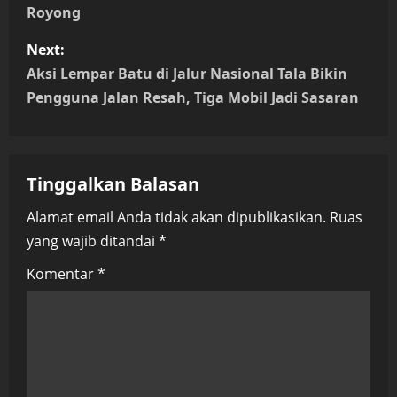
s
Royong
t
Next:
n
Aksi Lempar Batu di Jalur Nasional Tala Bikin
Pengguna Jalan Resah, Tiga Mobil Jadi Sasaran
a
v
Tinggalkan Balasan
i
Alamat email Anda tidak akan dipublikasikan.
Ruas
g
yang wajib ditandai
*
a
Komentar
*
t
i
o