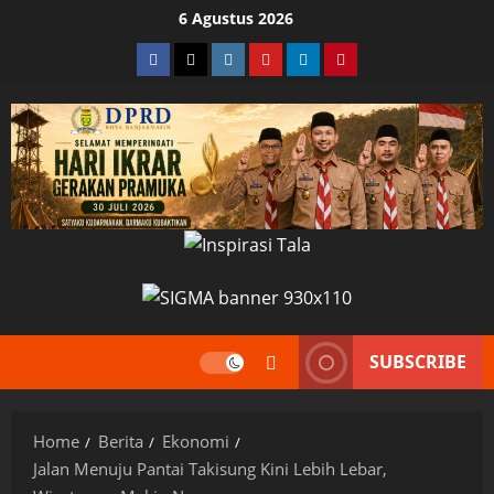
Skip
6 Agustus 2026
to
Facebook
Twitter
Instagram
YouTube
LinkedIn
Pinterest
content
SUBSCRIBE
Home
Berita
Ekonomi
Jalan Menuju Pantai Takisung Kini Lebih Lebar,