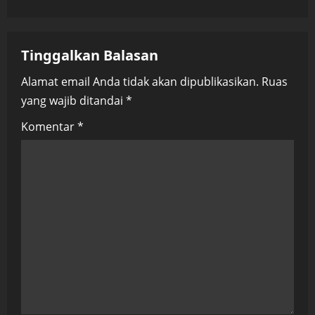
v
i
Tinggalkan Balasan
g
Alamat email Anda tidak akan dipublikasikan.
Ruas
a
yang wajib ditandai
*
t
Komentar
*
i
o
n