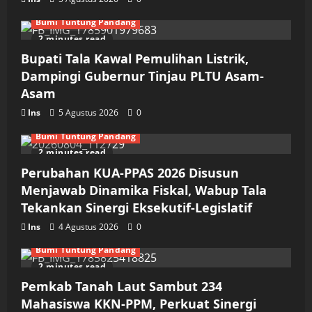
Bumi Tuntung Pandang
2 minutes read
Bupati Tala Kawal Pemulihan Listrik,
Dampingi Gubernur Tinjau PLTU Asam-
Asam
Ins
5 Agustus 2026
0
Bumi Tuntung Pandang
2 minutes read
Perubahan KUA-PPAS 2026 Disusun
Menjawab Dinamika Fiskal, Wabup Tala
Tekankan Sinergi Eksekutif-Legislatif
Ins
4 Agustus 2026
0
Bumi Tuntung Pandang
2 minutes read
Pemkab Tanah Laut Sambut 234
Mahasiswa KKN-PPM, Perkuat Sinergi