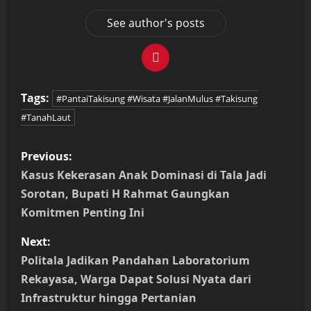
See author's posts
Tags:
#PantaiTakisung #Wisata #JalanMulus #Takisung
#TanahLaut
P
Previous:
o
Kasus Kekerasan Anak Dominasi di Tala Jadi
Sorotan, Bupati H Rahmat Gaungkan
s
Komitmen Penting Ini
t
Next:
n
Politala Jadikan Pandahan Laboratorium
Rekayasa, Warga Dapat Solusi Nyata dari
a
Infrastruktur hingga Pertanian