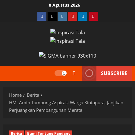
Skip
8 Agustus 2026
to
Facebook
Twitter
Instagram
YouTube
LinkedIn
Pinterest
content
SUBSCRIBE
Home
Berita
HM. Amin Tampung Aspirasi Warga Kintapura, Janjikan
Perjuangkan Pembangunan Merata
Berita
Bumi Tuntung Pandang