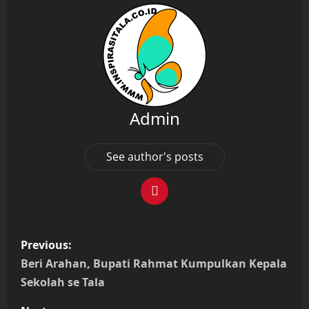
Admin
See author's posts
P
Previous:
o
Beri Arahan, Bupati Rahmat Kumpulkan Kepala
Sekolah se Tala
s