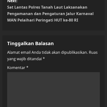
Next:
t
Sat Lantas Polres Tanah Laut Laksanakan
n
Pengamanan dan Pengaturan Jalur Karnaval
MAN Pelaihari Peringati HUT ke-80 RI
a
v
Tinggalkan Balasan
i
Alamat email Anda tidak akan dipublikasikan.
Ruas
g
yang wajib ditandai
*
a
Komentar
*
t
i
o
n