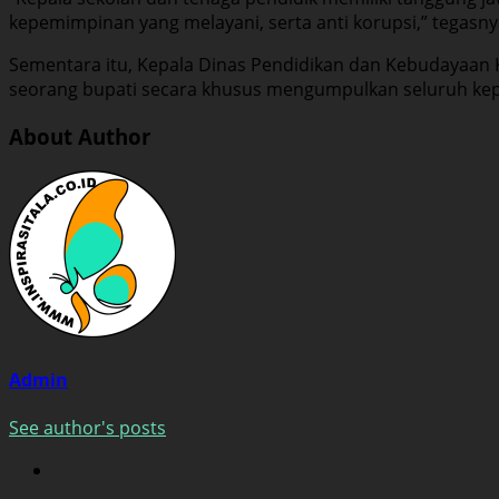
kepemimpinan yang melayani, serta anti korupsi,” tegasny
Sementara itu, Kepala Dinas Pendidikan dan Kebudayaan 
seorang bupati secara khusus mengumpulkan seluruh kepa
About Author
Admin
See author's posts