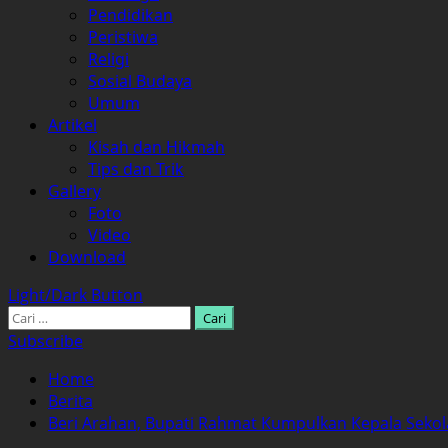
Pendidikan
Peristiwa
Religi
Sosial Budaya
Umum
Artikel
Kisah dan Hikmah
Tips dan Trik
Gallery
Foto
Video
Download
Light/Dark Button
Cari
untuk:
Subscribe
Home
Berita
Beri Arahan, Bupati Rahmat Kumpulkan Kepala Sekol