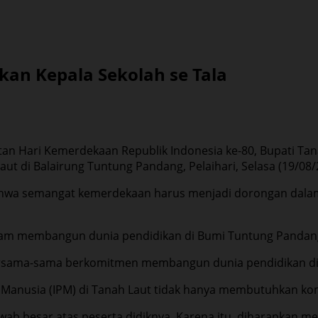
an Kepala Sekolah se Tala
an Hari Kemerdekaan Republik Indonesia ke-80, Bupati Ta
 di Balairung Tuntung Pandang, Pelaihari, Selasa (19/08/20
hwa semangat kemerdekaan harus menjadi dorongan dalam 
lam membangun dunia pendidikan di Bumi Tuntung Pandan
ersama-sama berkomitmen membangun dunia pendidikan di T
usia (IPM) di Tanah Laut tidak hanya membutuhkan komitm
ab besar atas peserta didiknya. Karena itu, diharapkan memi