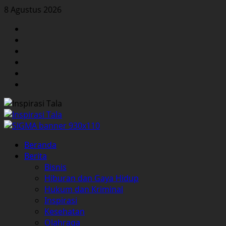
Skip
8 Agustus 2026
to
Facebook
content
Twitter
Instagram
YouTube
LinkedIn
Pinterest
Primary
Beranda
Menu
Berita
Bisnis
Hiburan dan Gaya Hidup
Hukum dan Kriminal
Inspirasi
Kesehatan
Olahraga