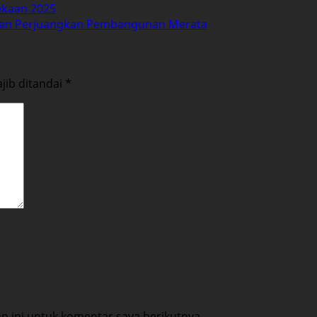
ekaan 2025
ikan Perjuangkan Pembangunan Merata
jib ditandai
*
 ini untuk komentar saya berikutnya.