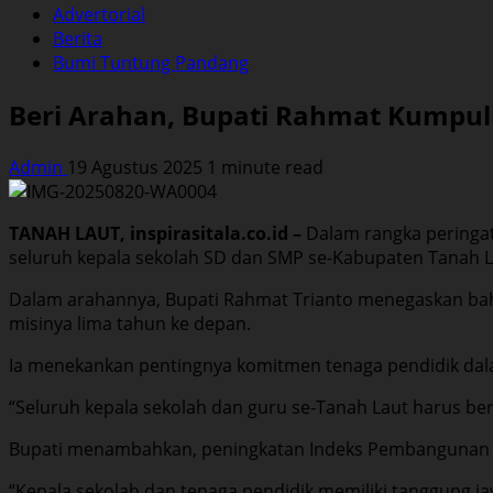
Advertorial
Berita
Bumi Tuntung Pandang
Beri Arahan, Bupati Rahmat Kumpulk
Admin
19 Agustus 2025
1 minute read
TANAH LAUT, inspirasitala.co.id –
Dalam rangka peringat
seluruh kepala sekolah SD dan SMP se-Kabupaten Tanah Laut
Dalam arahannya, Bupati Rahmat Trianto menegaskan ba
misinya lima tahun ke depan.
Ia menekankan pentingnya komitmen tenaga pendidik da
“Seluruh kepala sekolah dan guru se-Tanah Laut harus b
Bupati menambahkan, peningkatan Indeks Pembangunan Man
“Kepala sekolah dan tenaga pendidik memiliki tanggung jaw