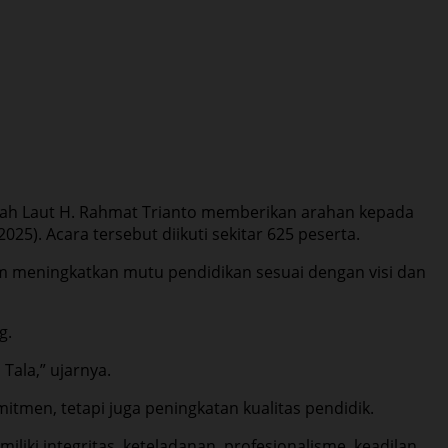
nah Laut H. Rahmat Trianto memberikan arahan kepada
25). Acara tersebut diikuti sekitar 625 peserta.
meningkatkan mutu pendidikan sesuai dengan visi dan
g.
ala,” ujarnya.
en, tetapi juga peningkatan kualitas pendidik.
liki integritas, keteladanan, profesionalisme, keadilan,