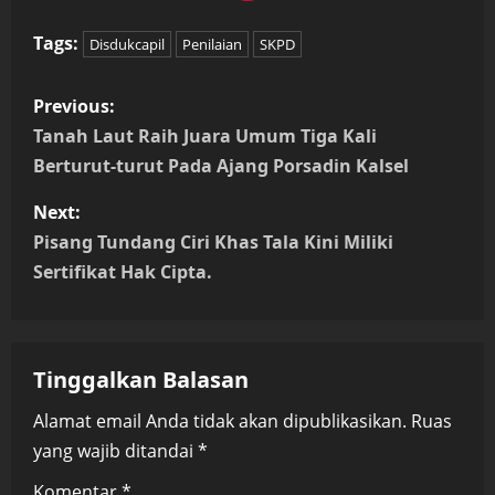
Tags:
Disdukcapil
Penilaian
SKPD
P
Previous:
o
Tanah Laut Raih Juara Umum Tiga Kali
Berturut-turut Pada Ajang Porsadin Kalsel
s
Next:
t
Pisang Tundang Ciri Khas Tala Kini Miliki
n
Sertifikat Hak Cipta.
a
v
Tinggalkan Balasan
i
Alamat email Anda tidak akan dipublikasikan.
Ruas
yang wajib ditandai
*
g
Komentar
*