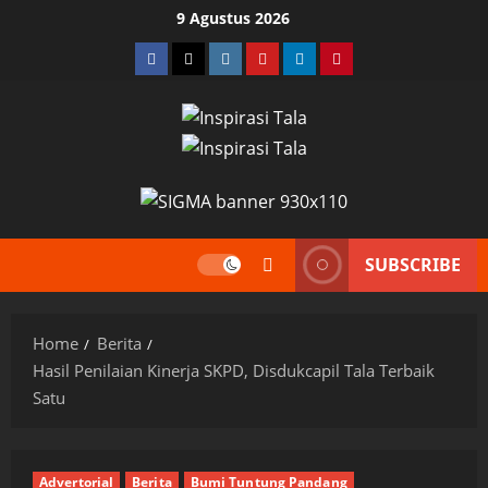
Skip
9 Agustus 2026
to
Facebook
Twitter
Instagram
YouTube
LinkedIn
Pinterest
content
SUBSCRIBE
Home
Berita
Hasil Penilaian Kinerja SKPD, Disdukcapil Tala Terbaik
Satu
Advertorial
Berita
Bumi Tuntung Pandang