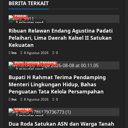
BERITA TERKAIT
Politik
3 minutes read
Ribuan Relawan Endang Agustina Padati
Pelaihari, Lima Daerah Kalsel II Satukan
Kekuatan
Ins
8 Agustus 2026
0
Bumi Tuntung Pandang
2 minutes read
Bupati H Rahmat Terima Pendamping
Menteri Lingkungan Hidup, Bahas
Penguatan Tata Kelola Persampahan
Ins
8 Agustus 2026
0
Olahraga
2 minutes read
Dua Roda Satukan ASN dan Warga Tanah