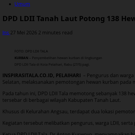
Umum
DPD LDII Tanah Laut Potong 138 He
Ins
27 Mei 2026
2 minutes read
FOTO: DPD LDII TALA
KURBAN
– Penyembelihan hewan kurban di lingkungan
DPD LDII Tala di Kota Pelaihari, Rabu (27/5) pagi.
INSPIRASITALA.CO.ID, PELAIHARI
– Pengurus dan warga 
Selatan, melaksanakan pemotongan hewan kurban pada mo
Pada tahun ini, DPD LDII Tala memotong sebanyak 138 hewa
tersebar di berbagai wilayah Kabupaten Tanah Laut.
Khusus di Kelurahan Angsau, terdapat dua lokasi pemoton
Kegiatan tersebut melibatkan pengurus, warga LDII, serta
Ketua DPD LDII Tala, Dr Anton Kuswoyo, menyampaikan b