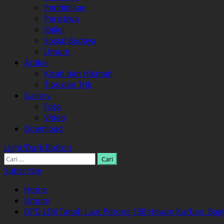
Pendidikan
Peristiwa
Religi
Sosial Budaya
Umum
Artikel
Kisah dan Hikmah
Tips dan Trik
Gallery
Foto
Video
Download
Light/Dark Button
Cari
untuk:
Subscribe
Home
Umum
DPD LDII Tanah Laut Potong 138 Hewan Kurban, Bag