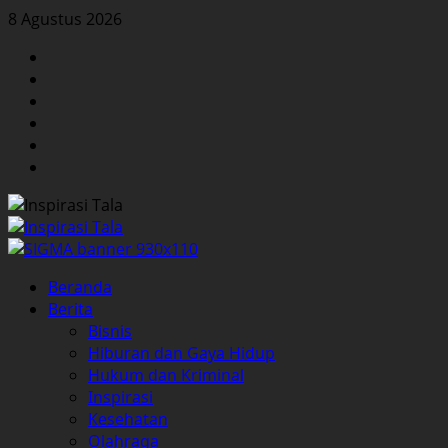
Skip
8 Agustus 2026
to
Facebook
content
Twitter
Instagram
YouTube
LinkedIn
Pinterest
Primary
Beranda
Menu
Berita
Bisnis
Hiburan dan Gaya Hidup
Hukum dan Kriminal
Inspirasi
Kesehatan
Olahraga