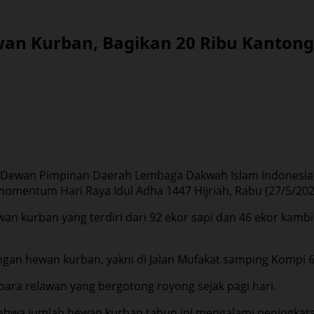
wan Kurban, Bagikan 20 Ribu Kanton
Dewan Pimpinan Daerah Lembaga Dakwah Islam Indonesia (D
mentum Hari Raya Idul Adha 1447 Hijriah, Rabu (27/5/202
n kurban yang terdiri dari 92 ekor sapi dan 46 ekor kambin
gan hewan kurban, yakni di Jalan Mufakat samping Kompi 62
 para relawan yang bergotong royong sejak pagi hari.
ahwa jumlah hewan kurban tahun ini mengalami peningkat