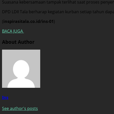
Suasana kebersamaan tampak terlihat saat proses penyem
DPD LDII Tala berharap kegiatan kurban setiap tahun dap
(
inspirasitala.co.id/ins-01
)
BACA JUGA
About Author
Ins
See author's posts