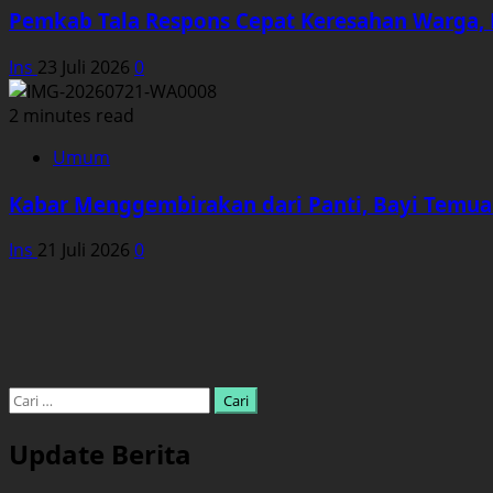
Pemkab Tala Respons Cepat Keresahan Warga, P
Ins
23 Juli 2026
0
2 minutes read
Umum
Kabar Menggembirakan dari Panti, Bayi Temua
Ins
21 Juli 2026
0
Cari
untuk:
Update Berita