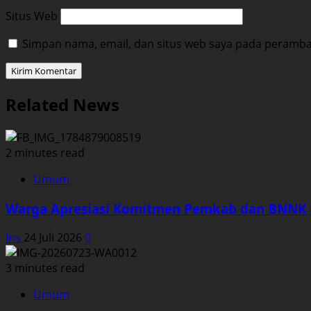
Situs Web
Simpan nama, email, dan situs web saya pada peramban
Related News
2 minutes read
Umum
Warga Apresiasi Komitmen Pemkab dan BNNK L
Ins
24 Juli 2026
0
3 minutes read
Umum