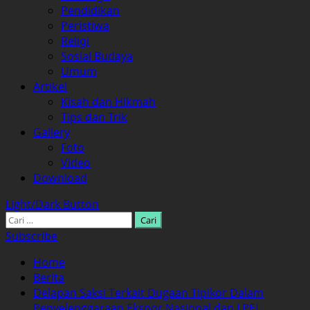
Pendidikan
Peristiwa
Religi
Sosial Budaya
Umum
Artikel
Kisah dan Hikmah
Tips dan Trik
Gallery
Foto
Video
Download
Light/Dark Button
Cari
untuk:
Subscribe
Home
Berita
Delapan Saksi Terkait Dugaan Tipikor Dalam
Penyelenggaraan Ekspor Nasional dan LPEI