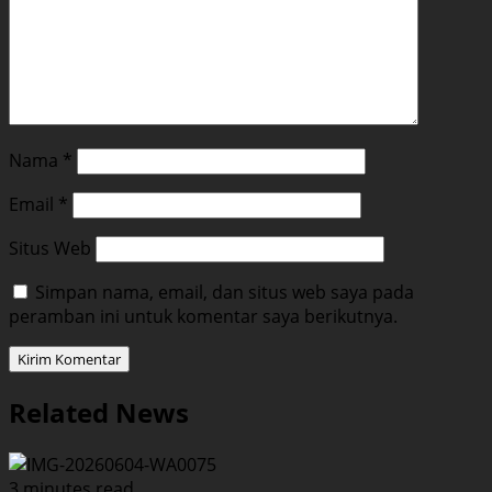
Nama
*
Email
*
Situs Web
Simpan nama, email, dan situs web saya pada
peramban ini untuk komentar saya berikutnya.
Related News
3 minutes read