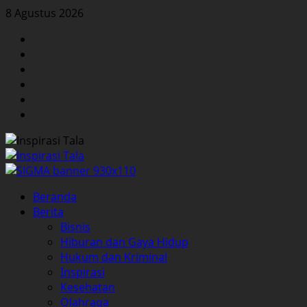
Skip
8 Agustus 2026
to
Facebook
content
Twitter
Instagram
YouTube
LinkedIn
Pinterest
Primary
Beranda
Menu
Berita
Bisnis
Hiburan dan Gaya Hidup
Hukum dan Kriminal
Inspirasi
Kesehatan
Olahraga