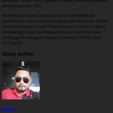
Desember Tahun 2017, diperiksa terkait pemberian fasilitas
pembiayaan dari LPEI.
Pemeriksaan saksi dilakukan untuk memperkuat
pembuktian dan untuk melengkapi pemberkasan dalam
Perkara Dugaan Tindak Pidana Korupsi (Tipikor) dalam
Penyelenggaraan Pembiayaan Ekspor Nasional oleh
Lembaga Pembiayaan Ekspor Indonesia (LPEI) Tahun
2013-2019.
About Author
Admin