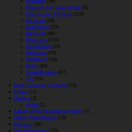
Ekonomi
(94)
Hiburan dan Gaya Hidup
(8)
Hukum dan Kriminal
(259)
Inspirasi
(24)
Kesehatan
(29)
Nasional
(84)
Olahraga
(116)
Pendidikan
(50)
Peristiwa
(79)
Pertanian
(18)
Religi
(84)
Sosial Budaya
(87)
TNI
(15)
Bumi Tuntung Pandang
(15)
Fesyen
(1)
Gallery
(2)
Video
(2)
Kabar DPRD Kota Banjarmasin
(1)
Kabar Wakil Rakyat
(19)
Kampus
(34)
Kiprah Pemuda
(10)