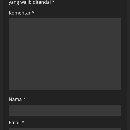
yang wajib ditandai
*
a
Komentar
*
t
i
o
n
Nama
*
Email
*