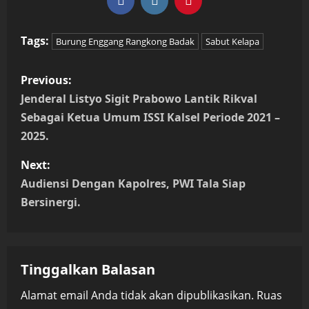
Tags:
Burung Enggang Rangkong Badak
Sabut Kelapa
P
Previous:
o
Jenderal Listyo Sigit Prabowo Lantik Rikval
Sebagai Ketua Umum ISSI Kalsel Periode 2021 –
s
2025.
t
Next:
n
Audiensi Dengan Kapolres, PWI Tala Siap
Bersinergi.
a
v
Tinggalkan Balasan
i
Alamat email Anda tidak akan dipublikasikan.
Ruas
g