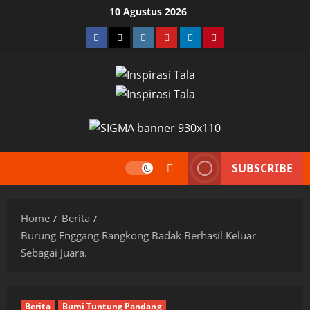
Skip
10 Agustus 2026
to
Facebook
Twitter
Instagram
YouTube
LinkedIn
Pinterest
content
SUBSCRIBE
Home
Berita
Burung Enggang Rangkong Badak Berhasil Keluar
Sebagai Juara.
Berita
Bumi Tuntung Pandang