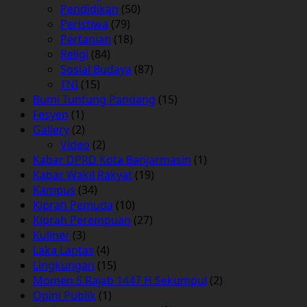
Pendidikan
(50)
Peristiwa
(79)
Pertanian
(18)
Religi
(84)
Sosial Budaya
(87)
TNI
(15)
Bumi Tuntung Pandang
(15)
Fesyen
(1)
Gallery
(2)
Video
(2)
Kabar DPRD Kota Banjarmasin
(1)
Kabar Wakil Rakyat
(19)
Kampus
(34)
Kiprah Pemuda
(10)
Kiprah Perempuan
(27)
Kuliner
(3)
Laka Lantas
(4)
Lingkungan
(15)
Momen 5 Rajab 1447 H Sekumpul
(2)
Opini Publik
(1)