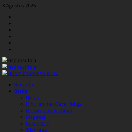
Skip
8 Agustus 2026
to
Facebook
content
Twitter
Instagram
YouTube
LinkedIn
Pinterest
Primary
Beranda
Menu
Berita
Bisnis
Hiburan dan Gaya Hidup
Hukum dan Kriminal
Inspirasi
Kesehatan
Olahraga