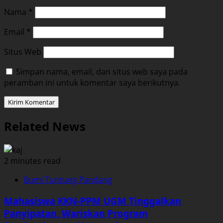
Nama
*
Email
*
Situs Web
Simpan nama, email, dan situs web saya pada
peramban ini untuk komentar saya berikutnya.
Related News
2 minutes read
Bumi Tuntung Pandang
Mahasiswa KKN-PPM UGM Tinggalkan
Panyipatan, Wariskan Program