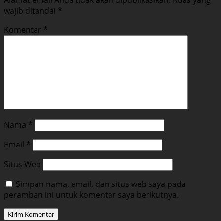
wajib ditandai
*
Komentar
*
Nama
*
Email
*
Situs Web
Simpan nama, email, dan situs web saya pada
peramban ini untuk komentar saya berikutnya.