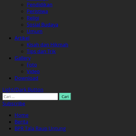
Pendidikan
Peristiwa
Religi
Sosial Budaya
Umum
Artikel
Kisah dan Hikmah
Tips dan Trik
Gallery
Foto
Video
Download
Light/Dark Button
Cari
untuk:
Subscribe
Home
Berita
BPR Tala Raup Untung