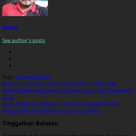
Admin
See author's posts
Tags:
Advetorial
Bank
Post
Previous:
Ratusan Emak-Emak, Pelaku UMKM dan
Milenial Deklarasi Dukung Sandiaga Uno Jadi Presiden Di
navigation
2024.
Next:
Kejagung Tetapkan Empat Tersangka Korupsi
Ekspor CPO, Semuanya Langsung Ditahan.
Tinggalkan Balasan
Alamat email Anda tidak akan dipublikasikan.
Ruas yang