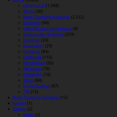
Advertorial
(1,068)
Bisnis
(30)
Bumi Tuntung Pandang
(2,532)
Ekonomi
(94)
Hiburan dan Gaya Hidup
(8)
Hukum dan Kriminal
(259)
Inspirasi
(24)
Kesehatan
(29)
Nasional
(84)
Olahraga
(116)
Pendidikan
(50)
Peristiwa
(79)
Pertanian
(18)
Religi
(84)
Sosial Budaya
(87)
TNI
(15)
Bumi Tuntung Pandang
(15)
Fesyen
(1)
Gallery
(2)
Video
(2)