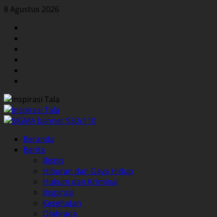
Skip
8 Agustus 2026
to
Facebook
content
Twitter
Instagram
YouTube
LinkedIn
Pinterest
Primary
Beranda
Menu
Berita
Bisnis
Hiburan dan Gaya Hidup
Hukum dan Kriminal
Inspirasi
Kesehatan
Olahraga