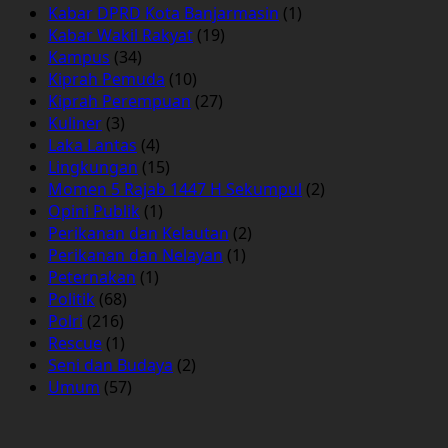
Kabar DPRD Kota Banjarmasin
(1)
Kabar Wakil Rakyat
(19)
Kampus
(34)
Kiprah Pemuda
(10)
Kiprah Perempuan
(27)
Kuliner
(3)
Laka Lantas
(4)
Lingkungan
(15)
Momen 5 Rajab 1447 H Sekumpul
(2)
Opini Publik
(1)
Perikanan dan Kelautan
(2)
Perikanan dan Nelayan
(1)
Peternakan
(1)
Politik
(68)
Polri
(216)
Rescue
(1)
Seni dan Budaya
(2)
Umum
(57)