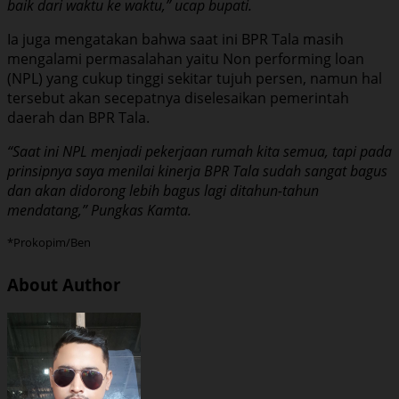
baik dari waktu ke waktu,” ucap bupati.
Ia juga mengatakan bahwa saat ini BPR Tala masih
mengalami permasalahan yaitu Non performing loan
(NPL) yang cukup tinggi sekitar tujuh persen, namun hal
tersebut akan secepatnya diselesaikan pemerintah
daerah dan BPR Tala.
“Saat ini NPL menjadi pekerjaan rumah kita semua, tapi pada
prinsipnya saya menilai kinerja BPR Tala sudah sangat bagus
dan akan didorong lebih bagus lagi ditahun-tahun
mendatang,” Pungkas Kamta.
*Prokopim/Ben
About Author