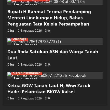
2 minutes read
Bupati H Rahmat Terima Pendamping
Menteri Lingkungan Hidup, Bahas
Penguatan Tata Kelola Persampahan
Ins
8 Agustus 2026
0
Olahraga
2 minutes read
Dua Roda Satukan ASN dan Warga Tanah
Laut
Ins
8 Agustus 2026
0
Kiprah Perempuan
2 minutes read
Ketua GOW Tanah Laut Hj Wiwi Zazuli
Hadiri Pelantikan BKOW Kalsel
Ins
7 Agustus 2026
0