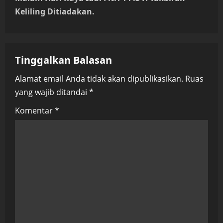
n
Keliling Ditiadakan.
a
v
Tinggalkan Balasan
i
Alamat email Anda tidak akan dipublikasikan.
Ruas
yang wajib ditandai
*
g
Komentar
*
a
t
i
o
n