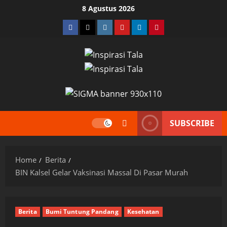
Skip
8 Agustus 2026
to
Facebook
Twitter
Instagram
YouTube
LinkedIn
Pinterest
content
SUBSCRIBE
Home
Berita
BIN Kalsel Gelar Vaksinasi Massal Di Pasar Murah
Berita
Bumi Tuntung Pandang
Kesehatan