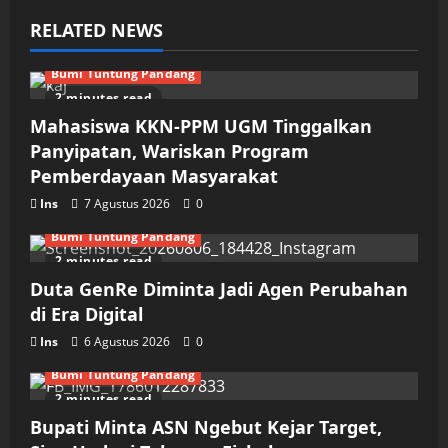
RELATED NEWS
Bumi Tuntung Pandang
2 minutes read
Mahasiswa KKN-PPM UGM Tinggalkan
Panyipatan, Wariskan Program
Pemberdayaan Masyarakat
Ins
7 Agustus 2026
0
Bumi Tuntung Pandang
2 minutes read
Duta GenRe Diminta Jadi Agen Perubahan
di Era Digital
Ins
6 Agustus 2026
0
Bumi Tuntung Pandang
2 minutes read
Bupati Minta ASN Ngebut Kejar Target,