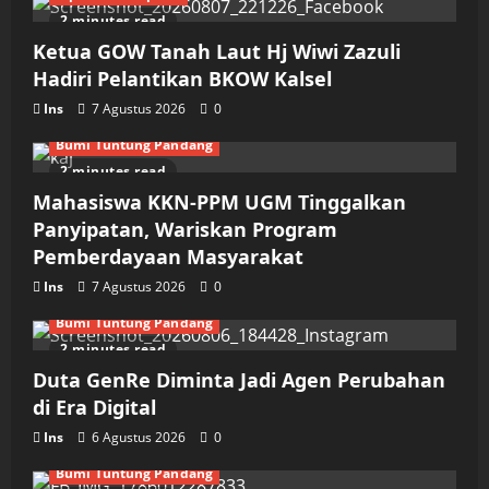
2 minutes read
Ketua GOW Tanah Laut Hj Wiwi Zazuli
Hadiri Pelantikan BKOW Kalsel
Ins
7 Agustus 2026
0
Bumi Tuntung Pandang
2 minutes read
Mahasiswa KKN-PPM UGM Tinggalkan
Panyipatan, Wariskan Program
Pemberdayaan Masyarakat
Ins
7 Agustus 2026
0
Bumi Tuntung Pandang
2 minutes read
Duta GenRe Diminta Jadi Agen Perubahan
di Era Digital
Ins
6 Agustus 2026
0
Bumi Tuntung Pandang