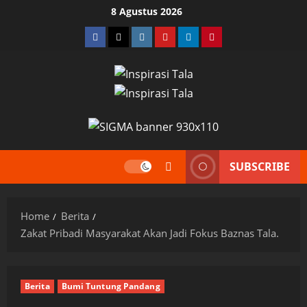
Skip
8 Agustus 2026
to
Facebook
Twitter
Instagram
YouTube
LinkedIn
Pinterest
content
SUBSCRIBE
Home
Berita
Zakat Pribadi Masyarakat Akan Jadi Fokus Baznas Tala.
Berita
Bumi Tuntung Pandang