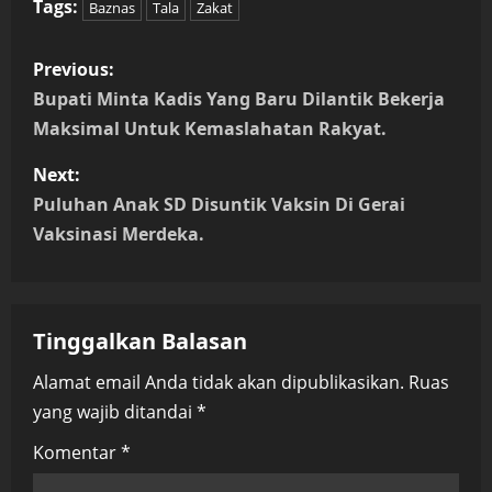
Tags:
Baznas
Tala
Zakat
P
Previous:
o
Bupati Minta Kadis Yang Baru Dilantik Bekerja
Maksimal Untuk Kemaslahatan Rakyat.
s
Next:
t
Puluhan Anak SD Disuntik Vaksin Di Gerai
n
Vaksinasi Merdeka.
a
v
Tinggalkan Balasan
i
Alamat email Anda tidak akan dipublikasikan.
Ruas
yang wajib ditandai
*
g
Komentar
*
a