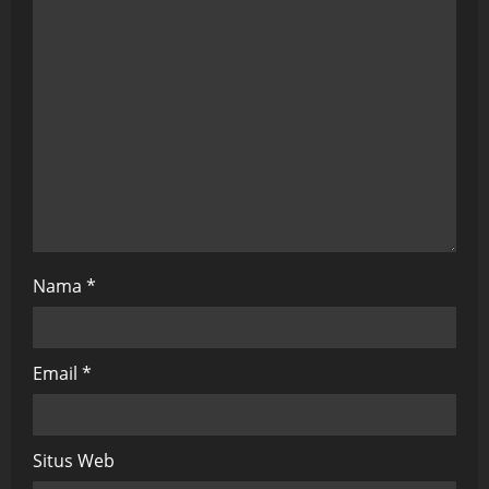
t
i
o
n
Nama
*
Email
*
Situs Web