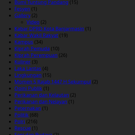
Bumi Tuntung Pandang
(15)
Fesyen
(1)
Gallery
(2)
Video
(2)
Kabar DPRD Kota Banjarmasin
(1)
Kabar Wakil Rakyat
(19)
Kampus
(34)
Kiprah Pemuda
(10)
Kiprah Perempuan
(26)
Kuliner
(3)
Laka Lantas
(4)
Lingkungan
(15)
Momen 5 Rajab 1447 H Sekumpul
(2)
Opini Publik
(1)
Perikanan dan Kelautan
(2)
Perikanan dan Nelayan
(1)
Peternakan
(1)
Politik
(68)
Polri
(216)
Rescue
(1)
Seni dan Budaya
(2)