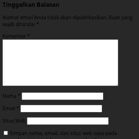
Tinggalkan Balasan
Alamat email Anda tidak akan dipublikasikan.
Ruas yang
wajib ditandai
*
Komentar
*
Nama
*
Email
*
Situs Web
Simpan nama, email, dan situs web saya pada