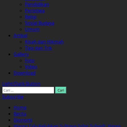
Pendidikan
Peristiwa
Religi
Sosial Budaya
Umum
Artikel
Kisah dan Hikmah
Tips dan Trik
Gallery
Foto
Video
Download
Light/Dark Button
Cari
untuk:
Subscribe
Home
Berita
Ekonomi
Warga Tala Keluhkan Sulitnya Solar Subsidi, Harga