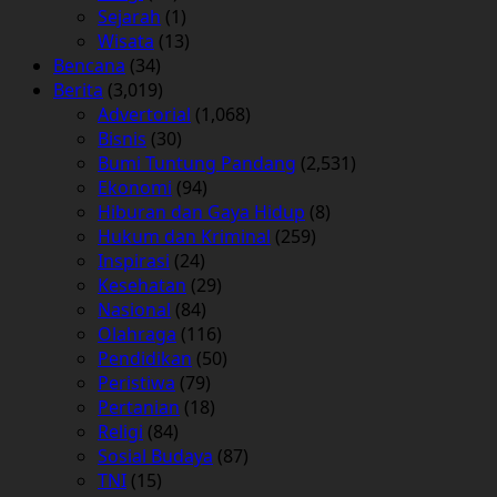
Sejarah
(1)
Wisata
(13)
Bencana
(34)
Berita
(3,019)
Advertorial
(1,068)
Bisnis
(30)
Bumi Tuntung Pandang
(2,531)
Ekonomi
(94)
Hiburan dan Gaya Hidup
(8)
Hukum dan Kriminal
(259)
Inspirasi
(24)
Kesehatan
(29)
Nasional
(84)
Olahraga
(116)
Pendidikan
(50)
Peristiwa
(79)
Pertanian
(18)
Religi
(84)
Sosial Budaya
(87)
TNI
(15)