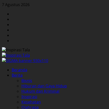
Skip
7 Agustus 2026
to
Facebook
content
Twitter
Instagram
YouTube
LinkedIn
Pinterest
Primary
Beranda
Menu
Berita
Bisnis
Hiburan dan Gaya Hidup
Hukum dan Kriminal
Inspirasi
Kesehatan
Olahraga