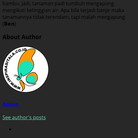
bambu. Jadi, tanaman padi tumbuh mengapung
mengikuti ketinggian air. Apa bila terjadi banjir maka
tanamannya tidak terendam, tapi malah mengapung.
(𝗕𝗲𝗻)
About Author
Admin
See author's posts