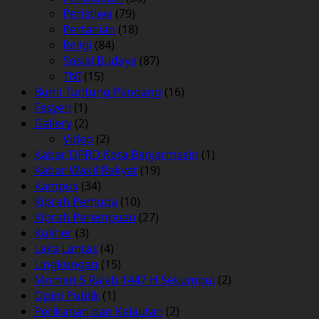
Peristiwa
(79)
Pertanian
(18)
Religi
(84)
Sosial Budaya
(87)
TNI
(15)
Bumi Tuntung Pandang
(16)
Fesyen
(1)
Gallery
(2)
Video
(2)
Kabar DPRD Kota Banjarmasin
(1)
Kabar Wakil Rakyat
(19)
Kampus
(34)
Kiprah Pemuda
(10)
Kiprah Perempuan
(27)
Kuliner
(3)
Laka Lantas
(4)
Lingkungan
(15)
Momen 5 Rajab 1447 H Sekumpul
(2)
Opini Publik
(1)
Perikanan dan Kelautan
(2)