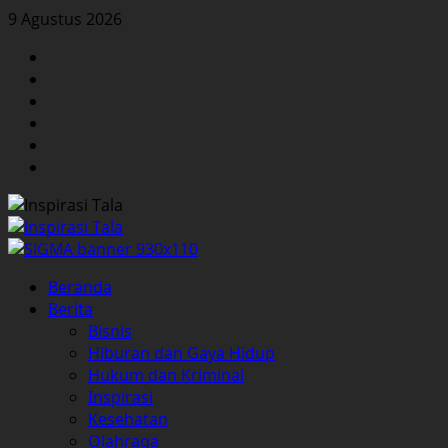
Skip
9 Agustus 2026
to
Facebook
content
Twitter
Instagram
YouTube
LinkedIn
Pinterest
Primary
Beranda
Menu
Berita
Bisnis
Hiburan dan Gaya Hidup
Hukum dan Kriminal
Inspirasi
Kesehatan
Olahraga