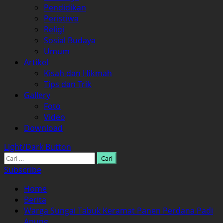
Pendidikan
Peristiwa
Religi
Sosial Budaya
Umum
Artikel
Kisah dan Hikmah
Tips dan Trik
Gallery
Foto
Video
Download
Light/Dark Button
Cari
untuk:
Subscribe
Home
Berita
Warga Sungai Tabuk Keramat Panen Perdana Padi
Apung