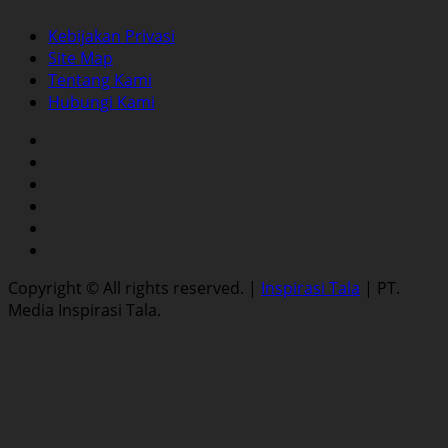
Kebijakan Privasi
Site Map
Tentang Kami
Hubungi Kami
Facebook
Twitter
Instagram
YouTube
LinkedIn
Pinterest
Copyright © All rights reserved.
|
Inspirasi Tala
| PT.
Media Inspirasi Tala.