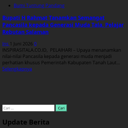
Bumi Tuntung Pandang
Bupati H Rahmat Tanamkan Semangat
Pancasila kepada Generasi Muda Tala, Pelajar
Rebutan Salaman
Ins
1 Juni 2026
0
INSPIRASITALA.CO.ID, PELAIHARI – Upaya menanamkan
nilai-nilai Pancasila kepada generasi muda menjadi
perhatian khusus Pemerintah Kabupaten Tanah Laut...
Read
Selengkapnya
more
about
Bupati
H
Rahmat
Tanamkan
Cari
Semangat
untuk:
Pancasila
Update Berita
kepada