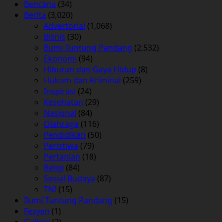
Bencana
(34)
Berita
(3,020)
Advertorial
(1,068)
Bisnis
(30)
Bumi Tuntung Pandang
(2,532)
Ekonomi
(94)
Hiburan dan Gaya Hidup
(8)
Hukum dan Kriminal
(259)
Inspirasi
(24)
Kesehatan
(29)
Nasional
(84)
Olahraga
(116)
Pendidikan
(50)
Peristiwa
(79)
Pertanian
(18)
Religi
(84)
Sosial Budaya
(87)
TNI
(15)
Bumi Tuntung Pandang
(15)
Fesyen
(1)
Gallery
(2)