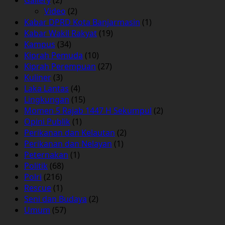
Video
(2)
Kabar DPRD Kota Banjarmasin
(1)
Kabar Wakil Rakyat
(19)
Kampus
(34)
Kiprah Pemuda
(10)
Kiprah Perempuan
(27)
Kuliner
(3)
Laka Lantas
(4)
Lingkungan
(15)
Momen 5 Rajab 1447 H Sekumpul
(2)
Opini Publik
(1)
Perikanan dan Kelautan
(2)
Perikanan dan Nelayan
(1)
Peternakan
(1)
Politik
(68)
Polri
(216)
Rescue
(1)
Seni dan Budaya
(2)
Umum
(57)