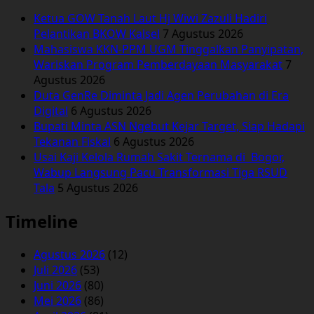
Generasi
Ketua GOW Tanah Laut Hj Wiwi Zazuli Hadiri
Muda
Pelantikan BKOW Kalsel
7 Agustus 2026
Tala,
Mahasiswa KKN-PPM UGM Tinggalkan Panyipatan,
Pelajar
Wariskan Program Pemberdayaan Masyarakat
7
Rebutan
Agustus 2026
Salaman
Duta GenRe Diminta Jadi Agen Perubahan di Era
Digital
6 Agustus 2026
Bupati Minta ASN Ngebut Kejar Target, Siap Hadapi
Tekanan Fiskal
6 Agustus 2026
Usai Kaji Kelola Rumah Sakit Ternama di Bogor,
Wabup Langsung Pacu Transformasi Tiga RSUD
Tala
5 Agustus 2026
Timeline
Agustus 2026
(12)
Juli 2026
(53)
Juni 2026
(80)
Mei 2026
(86)