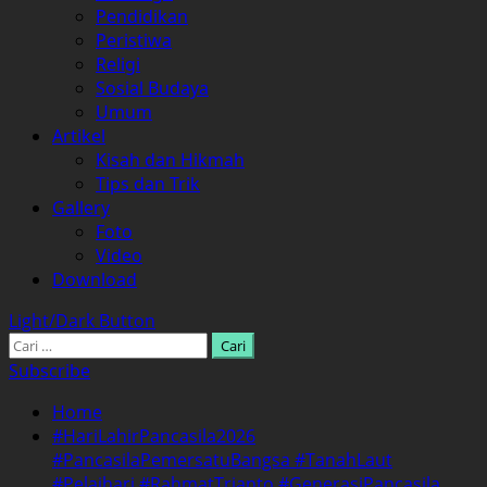
Pendidikan
Peristiwa
Religi
Sosial Budaya
Umum
Artikel
Kisah dan Hikmah
Tips dan Trik
Gallery
Foto
Video
Download
Light/Dark Button
Cari
untuk:
Subscribe
Home
#HariLahirPancasila2026
#PancasilaPemersatuBangsa #TanahLaut
#Pelaihari #RahmatTrianto #GenerasiPancasila