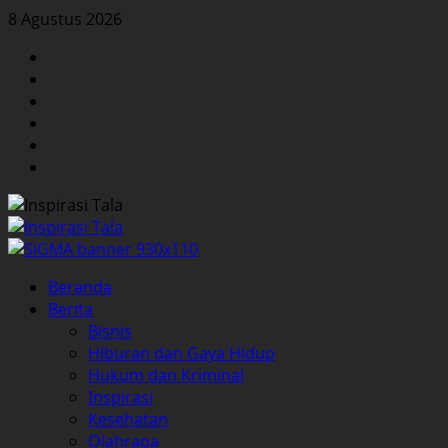
Skip
8 Agustus 2026
to
Facebook
content
Twitter
Instagram
YouTube
LinkedIn
Pinterest
Primary
Beranda
Menu
Berita
Bisnis
Hiburan dan Gaya Hidup
Hukum dan Kriminal
Inspirasi
Kesehatan
Olahraga