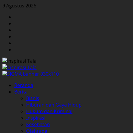
Skip
9 Agustus 2026
to
Facebook
content
Twitter
Instagram
YouTube
LinkedIn
Pinterest
Primary
Beranda
Menu
Berita
Bisnis
Hiburan dan Gaya Hidup
Hukum dan Kriminal
Inspirasi
Kesehatan
Olahraga