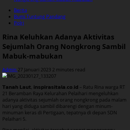
Berita
Bumi Tuntung Pandang
Polri
Rina Keluhkan Adanya Aktivitas
Sejumlah Orang Nongkrong Sambil
Mabuk-mabukan
Admin
27 Januari 2023
2 minutes read
𝗧𝗮𝗻𝗮𝗵 𝗟𝗮𝘂𝘁, 𝗶𝗻𝘀𝗽𝗶𝗿𝗮𝘀𝗶𝘁𝗮𝗹𝗮.𝗰𝗼.𝗶𝗱 – Ratu Rina warga RT
21 Beramban Raya Kelurahan Pelaihari mengeluhkan
adanya aktivitas sejumlah orang nongkrong pada malam
hari yang diduga sambil dibarengi dengan minum-
minuman keras di Pertigaan, tepatnya di depan SDN
Pelaihari 5.
Rina menilai, aktivitas tersebut sangat mengganggu