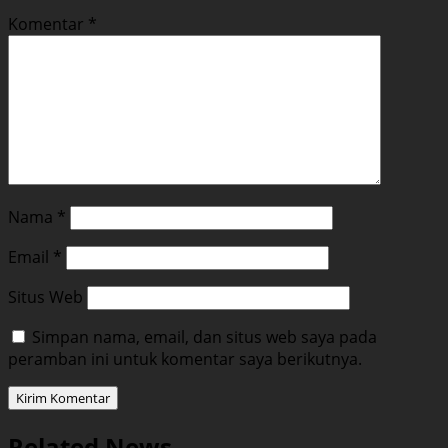
Komentar
*
Nama
*
Email
*
Situs Web
Simpan nama, email, dan situs web saya pada
peramban ini untuk komentar saya berikutnya.
Related News