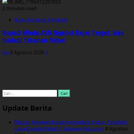
2 minutes read
Bumi Tuntung Pandang
Bupati Minta ASN Ngebut Kejar Target, Siap
Hadapi Tekanan Fiskal
Ins
6 Agustus 2026
0
Cari
untuk:
Update Berita
Ribuan Relawan Endang Agustina Padati Pelaihari,
Lima Daerah Kalsel II Satukan Kekuatan
8 Agustus