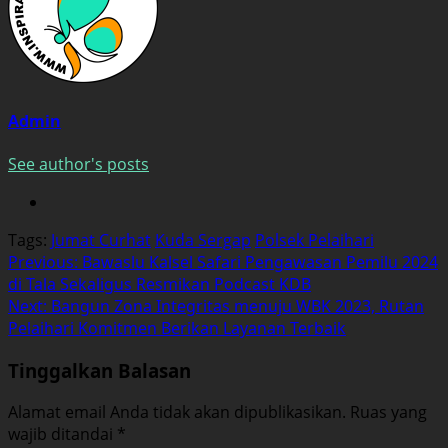
Admin
See author's posts
Tags:
Jumat Curhat
Kuda Sergap
Polsek Pelaihari
Post
Previous:
Bawaslu Kalsel Safari Pengawasan Pemilu 2024
di Tala Sekaligus Resmikan Podcast KDB
navigation
Next:
Bangun Zona Integritas menuju WBK 2023, Rutan
Pelaihari Komitmen Berikan Layanan Terbaik
Tinggalkan Balasan
Alamat email Anda tidak akan dipublikasikan.
Ruas yang
wajib ditandai
*