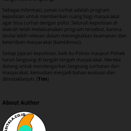
Sebagai informasi, jumat curhat adalah program
kepolisian untuk memberikan ruang bagi masyarakat
agar bisa curhat dengan polisi. Seluruh kepolisian di
daerah telah melaksanakan program tersebut, karena
dinilai lebih relevan dalam meningkatkan keamanan dan
ketertiban masyarakat (kamtibmas).
Setiap jajaran kepolisian, baik itu Polres maupun Polsek
turun langsung di tengah-tengah masyarakat. Mereka
datang untuk mendengarkan langsung curhatan dari
masyarakat, kemudian menjadi bahan evaluasi dan
ditindaklanjuti. (𝗧𝗶𝗺)
About Author