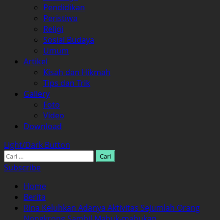
Pendidikan
Peristiwa
Religi
Sosial Budaya
Umum
Artikel
Kisah dan Hikmah
Tips dan Trik
Gallery
Foto
Video
Download
Light/Dark Button
Cari
untuk:
Subscribe
Home
Berita
Rina Keluhkan Adanya Aktivitas Sejumlah Orang
Nongkrong Sambil Mabuk-mabukan