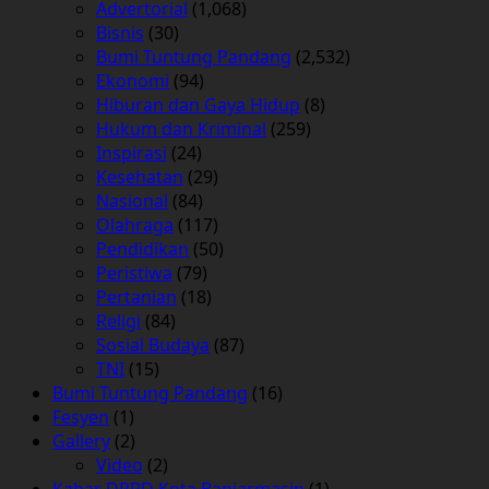
Advertorial
(1,068)
Bisnis
(30)
Bumi Tuntung Pandang
(2,532)
Ekonomi
(94)
Hiburan dan Gaya Hidup
(8)
Hukum dan Kriminal
(259)
Inspirasi
(24)
Kesehatan
(29)
Nasional
(84)
Olahraga
(117)
Pendidikan
(50)
Peristiwa
(79)
Pertanian
(18)
Religi
(84)
Sosial Budaya
(87)
TNI
(15)
Bumi Tuntung Pandang
(16)
Fesyen
(1)
Gallery
(2)
Video
(2)
Kabar DPRD Kota Banjarmasin
(1)