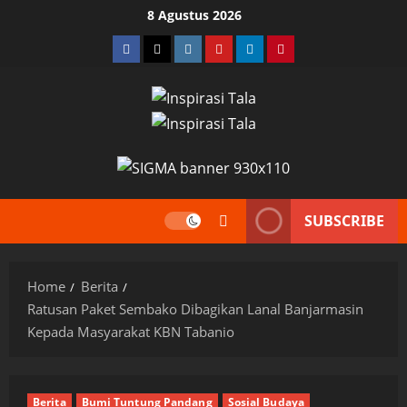
Skip
8 Agustus 2026
to
Facebook
Twitter
Instagram
YouTube
LinkedIn
Pinterest
content
SUBSCRIBE
Home
Berita
Ratusan Paket Sembako Dibagikan Lanal Banjarmasin
Kepada Masyarakat KBN Tabanio
Berita
Bumi Tuntung Pandang
Sosial Budaya