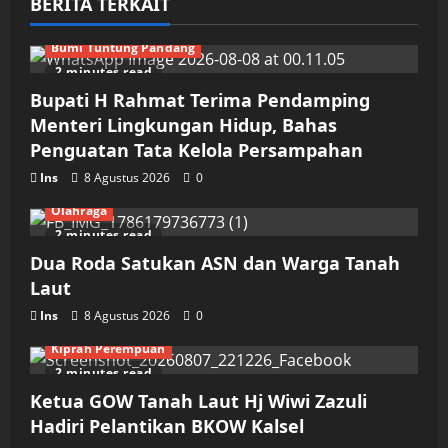
BERITA TERKAIT
Bumi Tuntung Pandang
2 minutes read
Bupati H Rahmat Terima Pendamping
Menteri Lingkungan Hidup, Bahas
Penguatan Tata Kelola Persampahan
Ins
8 Agustus 2026
0
Olahraga
2 minutes read
Dua Roda Satukan ASN dan Warga Tanah
Laut
Ins
8 Agustus 2026
0
Kiprah Perempuan
2 minutes read
Ketua GOW Tanah Laut Hj Wiwi Zazuli
Hadiri Pelantikan BKOW Kalsel