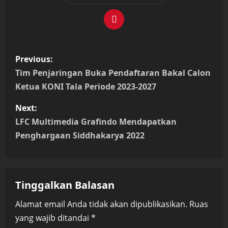
P
Previous:
o
Tim Penjaringan Buka Pendaftaran Bakal Calon
Ketua KONI Tala Periode 2023-2027
s
Next:
t
LFC Multimedia Grafindo Mendapatkan
n
Penghargaan Siddhakarya 2022
a
v
Tinggalkan Balasan
i
Alamat email Anda tidak akan dipublikasikan.
Ruas
yang wajib ditandai
*
g