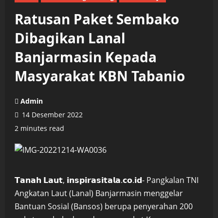
Ratusan Paket Sembako
Dibagikan Lanal
Banjarmasin Kepada
Masyarakat KBN Tabanio
Admin
14 Desember 2022
2 minutes read
𝗧𝗮𝗻𝗮𝗵 𝗟𝗮𝘂𝘁, 𝗶𝗻𝘀𝗽𝗶𝗿𝗮𝘀𝗶𝘁𝗮𝗹𝗮.𝗰𝗼.𝗶𝗱- Pangkalan TNI
Angkatan Laut (Lanal) Banjarmasin menggelar
Bantuan Sosial (Bansos) berupa penyerahan 200