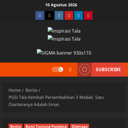
Skip
10 Agustus 2026
to
Facebook
Twitter
Instagram
YouTube
LinkedIn
Pinterest
content
SUBSCRIBE
Home
Berita
PGSI Tala Kembali Persembahkan 3 Medali. Satu
Diantaranya Adalah Emas
Berita
Bumi Tuntung Pandang
Olahraga