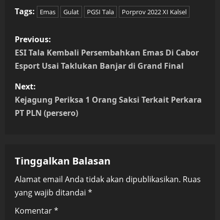
Tags:
Emas
Gulat
PGSI Tala
Porprov 2022 XI Kalsel
P
Previous:
o
ESI Tala Kembali Persembahkan Emas Di Cabor
Esport Usai Taklukan Banjar di Grand Final
s
Next:
t
Kejagung Periksa 1 Orang Saksi Terkait Perkara
n
PT PLN (persero)
a
v
Tinggalkan Balasan
i
Alamat email Anda tidak akan dipublikasikan.
Ruas
yang wajib ditandai
*
g
Komentar
*