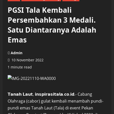
PGSI Tala Kembali
Persembahkan 3 Medali.
Satu Diantaranya Adalah
Emas
Admin
10 November 2022
1 minute read
𝗧𝗮𝗻𝗮𝗵 𝗟𝗮𝘂𝘁, 𝗶𝗻𝘀𝗽𝗶𝗿𝗮𝘀𝗶𝘁𝗮𝗹𝗮.𝗰𝗼.𝗶𝗱.- Cabang
Olahraga (cabor) gulat kembali menambah pundi-
pundi emas Tanah Laut (Tala) di event Pekan