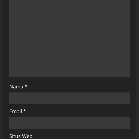
a
t
i
o
n
Nama
*
Email
*
Situs Web