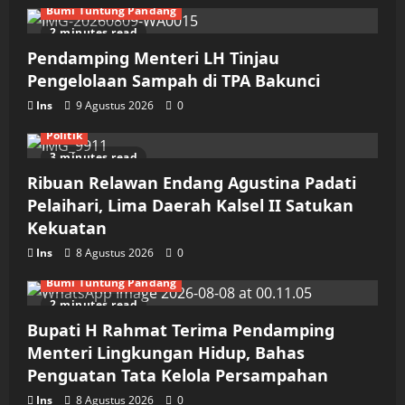
Bumi Tuntung Pandang
2 minutes read
Pendamping Menteri LH Tinjau
Pengelolaan Sampah di TPA Bakunci
Ins
9 Agustus 2026
0
Politik
3 minutes read
Ribuan Relawan Endang Agustina Padati
Pelaihari, Lima Daerah Kalsel II Satukan
Kekuatan
Ins
8 Agustus 2026
0
Bumi Tuntung Pandang
2 minutes read
Bupati H Rahmat Terima Pendamping
Menteri Lingkungan Hidup, Bahas
Penguatan Tata Kelola Persampahan
Ins
8 Agustus 2026
0