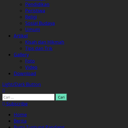
Pendidikan
Peristiwa
Religi
Sosial Budaya
Umum
Artikel
Kisah dan Hikmah
Tips dan Trik
Gallery
Foto
Video
Download
Light/Dark Button
Cari
untuk:
Subscribe
Home
Berita
Bumi Tuntung Pandang