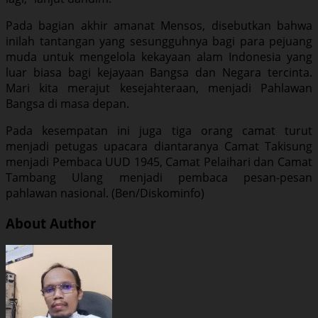
Pada bagian akhir amanat Mensos, disebutkan bahwa
inilah tantangan yang sesungguhnya bagi para pejuang
muda untuk mengelola kekayaan alam Indonesia yang
luar biasa bagi kejayaan Bangsa dan Negara tercinta.
Mari kita merajut kesejahteraan, menjadi Pahlawan
Bangsa di masa depan.
Pada kesempatan ini juga tiga orang camat turut
menjadi petugas upacara diantaranya Camat Takisung
menjadi Pembaca UUD 1945, Camat Pelaihari dan Camat
Tambang Ulang menjadi pembaca pesan-pesan
pahlawan nasional. (Ben/Diskominfo)
About Author