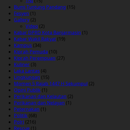
TNI
(15)
Bumi Tuntung Pandang
(15)
Fesyen
(1)
Gallery
(2)
Video
(2)
Kabar DPRD Kota Banjarmasin
(1)
Kabar Wakil Rakyat
(19)
Kampus
(34)
Kiprah Pemuda
(10)
Kiprah Perempuan
(27)
Kuliner
(3)
Laka Lantas
(4)
Lingkungan
(15)
Momen 5 Rajab 1447 H Sekumpul
(2)
Opini Publik
(1)
Perikanan dan Kelautan
(2)
Perikanan dan Nelayan
(1)
Peternakan
(1)
Politik
(68)
Polri
(216)
Rescue
(1)