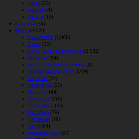
Religi
(22)
Sejarah
(1)
Wisata
(13)
Bencana
(34)
Berita
(3,020)
Advertorial
(1,068)
Bisnis
(30)
Bumi Tuntung Pandang
(2,532)
Ekonomi
(94)
Hiburan dan Gaya Hidup
(8)
Hukum dan Kriminal
(259)
Inspirasi
(24)
Kesehatan
(29)
Nasional
(84)
Olahraga
(116)
Pendidikan
(50)
Peristiwa
(79)
Pertanian
(18)
Religi
(84)
Sosial Budaya
(87)