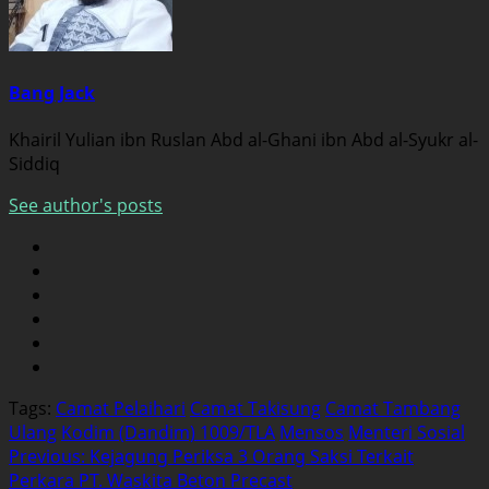
Bang Jack
Khairil Yulian ibn Ruslan Abd al-Ghani ibn Abd al-Syukr al-
Siddiq
See author's posts
Tags:
Camat Pelaihari
Camat Takisung
Camat Tambang
Ulang
Kodim (Dandim) 1009/TLA
Mensos
Menteri Sosial
Post
Previous:
Kejagung Periksa 3 Orang Saksi Terkait
Perkara PT. Waskita Beton Precast