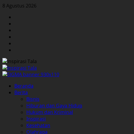
Skip
8 Agustus 2026
to
Facebook
content
Twitter
Instagram
YouTube
LinkedIn
Pinterest
Primary
Beranda
Menu
Berita
Bisnis
Hiburan dan Gaya Hidup
Hukum dan Kriminal
Inspirasi
Kesehatan
Olahraga