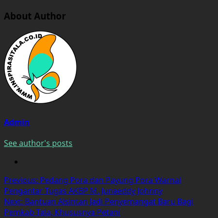
About Author
Admin
See author's posts
Post
Previous:
Pedang Pora dan Payung Pora Warnai
Pengantar Tugas AKBP M. Junaeddy Johnny
navigation
Next:
Bantuan Alsintan Jadi Penyemangat Baru Bagi
Pemkab Tala, Khususnya Petani