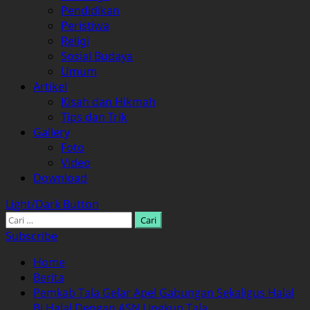
Pendidikan
Peristiwa
Religi
Sosial Budaya
Umum
Artikel
Kisah dan Hikmah
Tips dan Trik
Gallery
Foto
Video
Download
Light/Dark Button
Cari
untuk:
Subscribe
Home
Berita
Pemkab Tala Gelar Apel Gabungan Sekaligus Halal
Bi Halal Dengan ASN Lingkup Tala