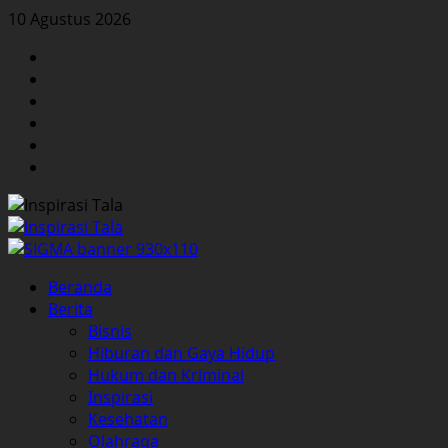
Skip
10 Agustus 2026
to
Facebook
content
Twitter
Instagram
YouTube
LinkedIn
Pinterest
Primary
Beranda
Menu
Berita
Bisnis
Hiburan dan Gaya Hidup
Hukum dan Kriminal
Inspirasi
Kesehatan
Olahraga