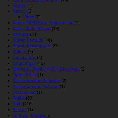
Fesyen
(1)
Gallery
(2)
Video
(2)
Kabar DPRD Kota Banjarmasin
(1)
Kabar Wakil Rakyat
(19)
Kampus
(34)
Kiprah Pemuda
(10)
Kiprah Perempuan
(27)
Kuliner
(3)
Laka Lantas
(4)
Lingkungan
(15)
Momen 5 Rajab 1447 H Sekumpul
(2)
Opini Publik
(1)
Perikanan dan Kelautan
(2)
Perikanan dan Nelayan
(1)
Peternakan
(1)
Politik
(69)
Polri
(216)
Rescue
(1)
Seni dan Budaya
(2)