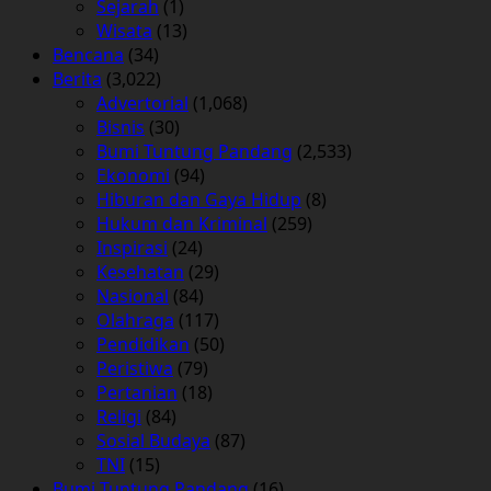
Sejarah
(1)
Wisata
(13)
Bencana
(34)
Berita
(3,022)
Advertorial
(1,068)
Bisnis
(30)
Bumi Tuntung Pandang
(2,533)
Ekonomi
(94)
Hiburan dan Gaya Hidup
(8)
Hukum dan Kriminal
(259)
Inspirasi
(24)
Kesehatan
(29)
Nasional
(84)
Olahraga
(117)
Pendidikan
(50)
Peristiwa
(79)
Pertanian
(18)
Religi
(84)
Sosial Budaya
(87)
TNI
(15)
Bumi Tuntung Pandang
(16)