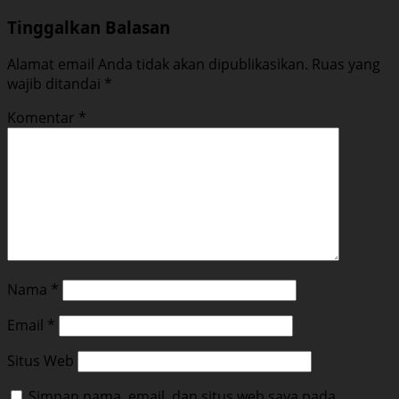
Tinggalkan Balasan
Alamat email Anda tidak akan dipublikasikan.
Ruas yang
wajib ditandai
*
Komentar
*
Nama
*
Email
*
Situs Web
Simpan nama, email, dan situs web saya pada