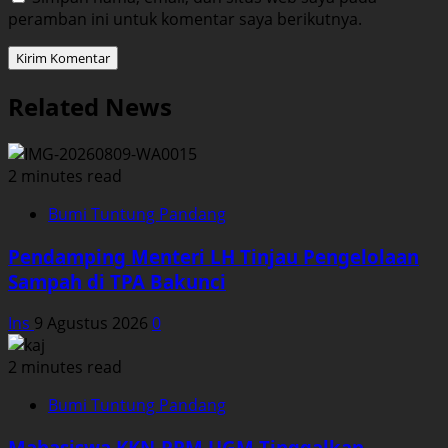
peramban ini untuk komentar saya berikutnya.
Related News
2 minutes read
Bumi Tuntung Pandang
Pendamping Menteri LH Tinjau Pengelolaan
Sampah di TPA Bakunci
Ins
9 Agustus 2026
0
2 minutes read
Bumi Tuntung Pandang
Mahasiswa KKN-PPM UGM Tinggalkan