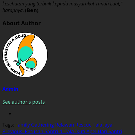
kesehatan yang terbaik kepada masyarakat Tanah Laut,”
harapnya
. (𝗕𝗲𝗻).
About Author
Admin
See author's posts
Tags:
Family Gathering
Relawan
Rescue
Tala Jaya
Post
Previous:
Ratusan Santri di Tala Ikuti Apel Hari Santri