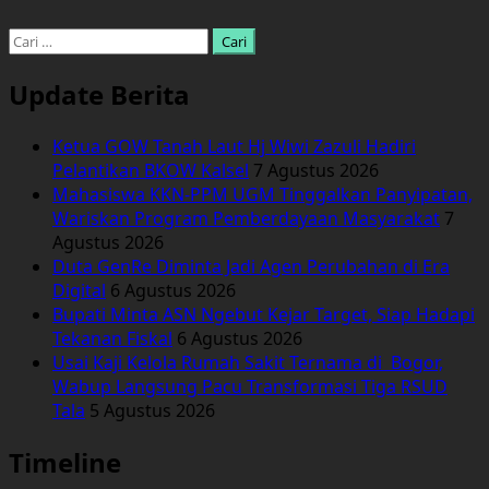
Cari
untuk:
Update Berita
Ketua GOW Tanah Laut Hj Wiwi Zazuli Hadiri
Pelantikan BKOW Kalsel
7 Agustus 2026
Mahasiswa KKN-PPM UGM Tinggalkan Panyipatan,
Wariskan Program Pemberdayaan Masyarakat
7
Agustus 2026
Duta GenRe Diminta Jadi Agen Perubahan di Era
Digital
6 Agustus 2026
Bupati Minta ASN Ngebut Kejar Target, Siap Hadapi
Tekanan Fiskal
6 Agustus 2026
Usai Kaji Kelola Rumah Sakit Ternama di Bogor,
Wabup Langsung Pacu Transformasi Tiga RSUD
Tala
5 Agustus 2026
Timeline