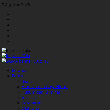
Skip
8 Agustus 2026
to
Facebook
content
Twitter
Instagram
YouTube
LinkedIn
Pinterest
Primary
Beranda
Menu
Berita
Bisnis
Hiburan dan Gaya Hidup
Hukum dan Kriminal
Inspirasi
Kesehatan
Olahraga