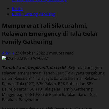
Berita
Bumi Tuntung Pandang
Mempererat Tali Silaturahmi,
Relawan Emergency di Tala Gelar
Family Gathering
Admin
23 Oktober 2022
2 minutes read
𝙏𝙖𝙣𝙖𝙝 𝙇𝙖𝙪𝙩, 𝙞𝙣𝙨𝙥𝙞𝙧𝙖𝙨𝙞𝙩𝙖𝙡𝙖.𝙘𝙤.𝙞𝙙.- Sejumlah anggota
relawan emergency di Tanah Laut (Tala) yang tergabung
dalam Rescue 911 Tala Jaya, Baratib Ba’amal, Relawan
Remaja Tala (R2T), BPK Palam, BPK Publik dan BPK
Balirejo serta PSC 119 Tala gelar Family Gathering,
Minggu pagi (23/10/22) di Pantai Batakan Baru, Desa
Batakan, Panyipatan.
Kegiatan yang diinisiasi oleh Rescue 911 Tala Jaya