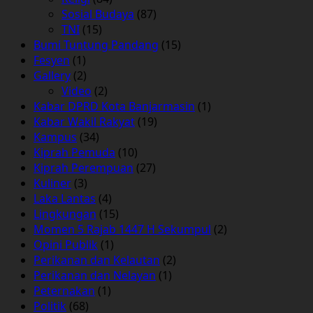
Sosial Budaya
(87)
TNI
(15)
Bumi Tuntung Pandang
(15)
Fesyen
(1)
Gallery
(2)
Video
(2)
Kabar DPRD Kota Banjarmasin
(1)
Kabar Wakil Rakyat
(19)
Kampus
(34)
Kiprah Pemuda
(10)
Kiprah Perempuan
(27)
Kuliner
(3)
Laka Lantas
(4)
Lingkungan
(15)
Momen 5 Rajab 1447 H Sekumpul
(2)
Opini Publik
(1)
Perikanan dan Kelautan
(2)
Perikanan dan Nelayan
(1)
Peternakan
(1)
Politik
(68)