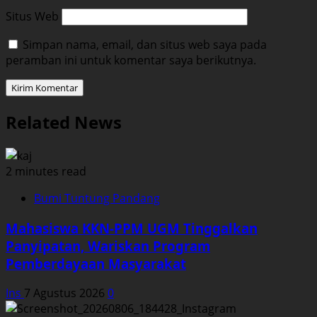
Situs Web
Simpan nama, email, dan situs web saya pada
peramban ini untuk komentar saya berikutnya.
Related News
2 minutes read
Bumi Tuntung Pandang
Mahasiswa KKN-PPM UGM Tinggalkan
Panyipatan, Wariskan Program
Pemberdayaan Masyarakat
Ins
7 Agustus 2026
0