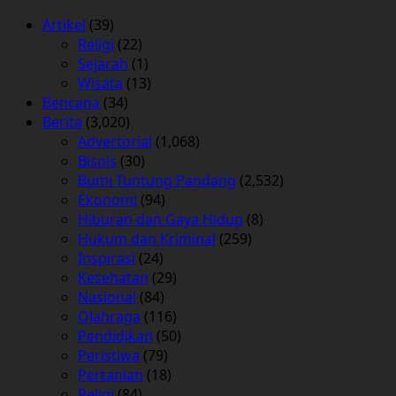
Artikel
(39)
Religi
(22)
Sejarah
(1)
Wisata
(13)
Bencana
(34)
Berita
(3,020)
Advertorial
(1,068)
Bisnis
(30)
Bumi Tuntung Pandang
(2,532)
Ekonomi
(94)
Hiburan dan Gaya Hidup
(8)
Hukum dan Kriminal
(259)
Inspirasi
(24)
Kesehatan
(29)
Nasional
(84)
Olahraga
(116)
Pendidikan
(50)
Peristiwa
(79)
Pertanian
(18)
Religi
(84)