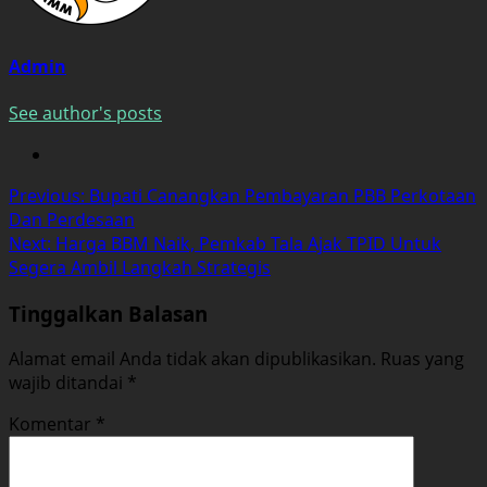
Admin
See author's posts
Post
Previous:
Bupati Canangkan Pembayaran PBB Perkotaan
Dan Perdesaan
navigation
Next:
Harga BBM Naik, Pemkab Tala Ajak TPID Untuk
Segera Ambil Langkah Strategis
Tinggalkan Balasan
Alamat email Anda tidak akan dipublikasikan.
Ruas yang
wajib ditandai
*
Komentar
*