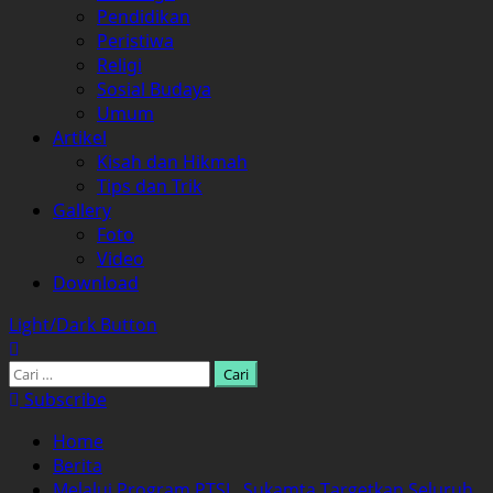
Pendidikan
Peristiwa
Religi
Sosial Budaya
Umum
Artikel
Kisah dan Hikmah
Tips dan Trik
Gallery
Foto
Video
Download
Light/Dark Button
Cari
untuk:
Subscribe
Home
Berita
Melalui Program PTSL, Sukamta Targetkan Seluruh