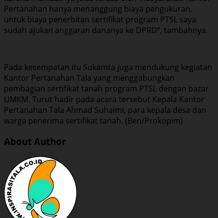
Pertanahan hanya menanggung biaya pengukuran,
untuk biaya penerbitan sertifikat program PTSL saya
sudah ajukan anggaran dananya ke DPRD”, tambahnya.
Pada kesempatan itu Sukamta juga mendukung kegiatan
Kantor Pertanahan Tala yang menggabungkan
pembagian sertifikat tanah program PTSL dengan bazar
UMKM. Turut hadir pada acara tersebut Kepala Kantor
Pertanahan Tala Ahmad Suhaimi, para kepala desa dan
warga penerima sertifikat tanah. (Ben/Prokopim)
About Author