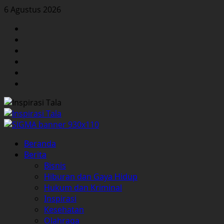
Skip
6 Agustus 2026
to
Facebook
content
Twitter
Instagram
YouTube
LinkedIn
Pinterest
Primary
Beranda
Menu
Berita
Bisnis
Hiburan dan Gaya Hidup
Hukum dan Kriminal
Inspirasi
Kesehatan
Olahraga