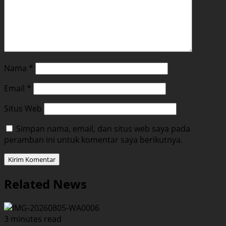
Nama
*
Email
*
Situs Web
Simpan nama, email, dan situs web saya pada
peramban ini untuk komentar saya berikutnya.
Related News
3 minutes read