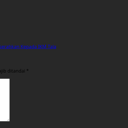
iserahkan Kepada IKM Tala
jib ditandai
*