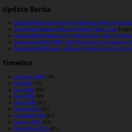
untuk:
Update Berita
Bupati H Rahmat Terima Pendamping Menteri Lingk
Dua Roda Satukan ASN dan Warga Tanah Laut
8 Agu
Ketua GOW Tanah Laut Hj Wiwi Zazuli Hadiri Pelanti
Mahasiswa KKN-PPM UGM Tinggalkan Panyipatan, 
Duta GenRe Diminta Jadi Agen Perubahan di Era Digi
Timeline
Agustus 2026
(14)
Juli 2026
(53)
Juni 2026
(80)
Mei 2026
(86)
April 2026
(81)
Maret 2026
(85)
Februari 2026
(61)
Januari 2026
(63)
Desember 2025
(81)