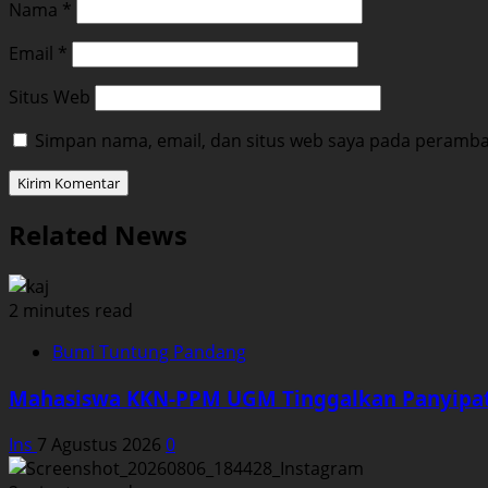
Nama
*
Email
*
Situs Web
Simpan nama, email, dan situs web saya pada peramban
Related News
2 minutes read
Bumi Tuntung Pandang
Mahasiswa KKN-PPM UGM Tinggalkan Panyipat
Ins
7 Agustus 2026
0