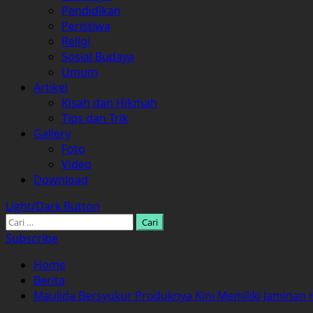
Pendidikan
Peristiwa
Religi
Sosial Budaya
Umum
Artikel
Kisah dan Hikmah
Tips dan Trik
Gallery
Foto
Video
Download
Light/Dark Button
Cari
untuk:
Subscribe
Home
Berita
Maulida Bersyukur Produknya Kini Memiliki Jaminan 