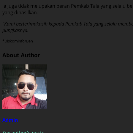
Ia juga tidak melupakan peran Pemkab Tala yang selalu 
yang dihasilkan.
“Kami berterimakasih kepada Pemkab Tala yang selalu member
pungkasnya.
*Diskominfo/Ben
About Author
Admin
See author's posts