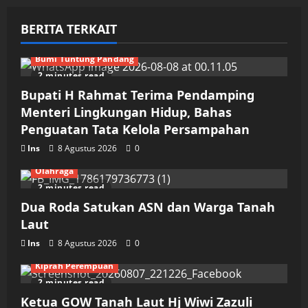
BERITA TERKAIT
Bumi Tuntung Pandang
2 minutes read
Bupati H Rahmat Terima Pendamping
Menteri Lingkungan Hidup, Bahas
Penguatan Tata Kelola Persampahan
Ins
8 Agustus 2026
0
Olahraga
2 minutes read
Dua Roda Satukan ASN dan Warga Tanah
Laut
Ins
8 Agustus 2026
0
Kiprah Perempuan
2 minutes read
Ketua GOW Tanah Laut Hj Wiwi Zazuli