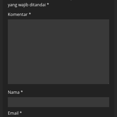
yang wajib ditandai
*
g
Komentar
*
a
t
i
o
n
Nama
*
Email
*