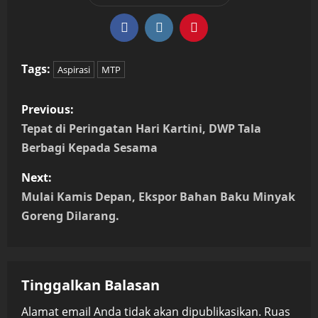
Tags:
Aspirasi
MTP
P
Previous:
o
Tepat di Peringatan Hari Kartini, DWP Tala
Berbagi Kepada Sesama
s
Next:
t
Mulai Kamis Depan, Ekspor Bahan Baku Minyak
n
Goreng Dilarang.
a
v
Tinggalkan Balasan
i
Alamat email Anda tidak akan dipublikasikan.
Ruas