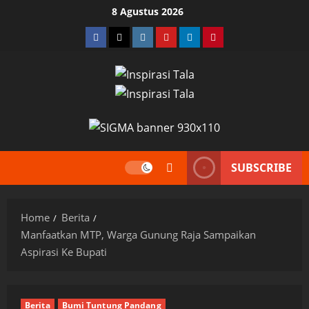
Skip
8 Agustus 2026
to
Facebook
Twitter
Instagram
YouTube
LinkedIn
Pinterest
content
SUBSCRIBE
Home
Berita
Manfaatkan MTP, Warga Gunung Raja Sampaikan
Aspirasi Ke Bupati
Berita
Bumi Tuntung Pandang