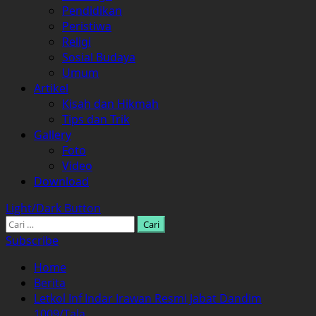
Pendidikan
Peristiwa
Religi
Sosial Budaya
Umum
Artikel
Kisah dan Hikmah
Tips dan Trik
Gallery
Foto
Video
Download
Light/Dark Button
Cari
untuk:
Subscribe
Home
Berita
Letkol Inf Indar Irawan Resmi Jabat Dandim
1009/Tala