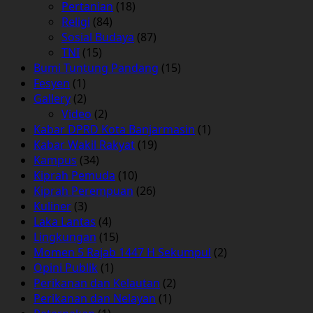
Pertanian
(18)
Religi
(84)
Sosial Budaya
(87)
TNI
(15)
Bumi Tuntung Pandang
(15)
Fesyen
(1)
Gallery
(2)
Video
(2)
Kabar DPRD Kota Banjarmasin
(1)
Kabar Wakil Rakyat
(19)
Kampus
(34)
Kiprah Pemuda
(10)
Kiprah Perempuan
(26)
Kuliner
(3)
Laka Lantas
(4)
Lingkungan
(15)
Momen 5 Rajab 1447 H Sekumpul
(2)
Opini Publik
(1)
Perikanan dan Kelautan
(2)
Perikanan dan Nelayan
(1)