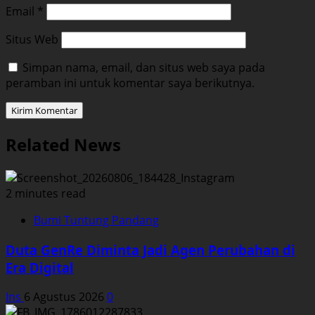
Email
*
Situs Web
Simpan nama, email, dan situs web saya pada
peramban ini untuk komentar saya berikutnya.
Related News
2 minutes read
Bumi Tuntung Pandang
Duta GenRe Diminta Jadi Agen Perubahan di
Era Digital
Ins
6 Agustus 2026
0