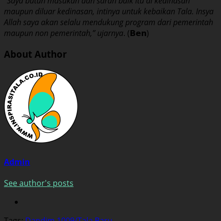
“Saya butuh masukan dan saran baik itu di kedinasan
maupun diluar kedinasan, intinya untuk kebaikan Tala. Insya
Allah saya akan selalu mendukung program dari pemerintah
maupun non pemerintah,” ujarnya
. (𝗕𝗲𝗻)
About Author
Admin
See author's posts
Tags:
Dandim 1009/Tala Baru