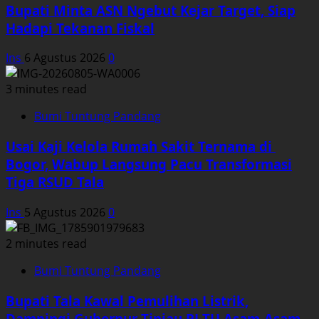
Bupati Minta ASN Ngebut Kejar Target, Siap
Hadapi Tekanan Fiskal
Ins
6 Agustus 2026
0
3 minutes read
Bumi Tuntung Pandang
Usai Kaji Kelola Rumah Sakit Ternama di
Bogor, Wabup Langsung Pacu Transformasi
Tiga RSUD Tala
Ins
5 Agustus 2026
0
2 minutes read
Bumi Tuntung Pandang
Bupati Tala Kawal Pemulihan Listrik,
Dampingi Gubernur Tinjau PLTU Asam-Asam