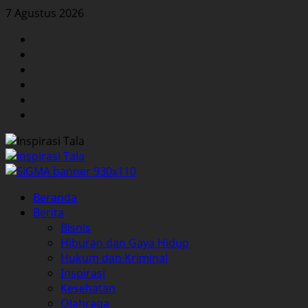
Skip
7 Agustus 2026
to
Facebook
content
Twitter
Instagram
YouTube
LinkedIn
Pinterest
Primary
Beranda
Menu
Berita
Bisnis
Hiburan dan Gaya Hidup
Hukum dan Kriminal
Inspirasi
Kesehatan
Olahraga