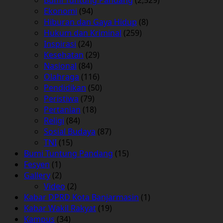
Ekonomi
(94)
Hiburan dan Gaya Hidup
(8)
Hukum dan Kriminal
(259)
Inspirasi
(24)
Kesehatan
(29)
Nasional
(84)
Olahraga
(116)
Pendidikan
(50)
Peristiwa
(79)
Pertanian
(18)
Religi
(84)
Sosial Budaya
(87)
TNI
(15)
Bumi Tuntung Pandang
(15)
Fesyen
(1)
Gallery
(2)
Video
(2)
Kabar DPRD Kota Banjarmasin
(1)
Kabar Wakil Rakyat
(19)
Kampus
(34)