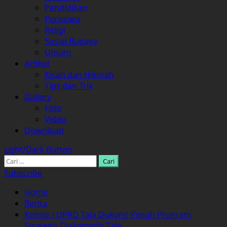
Pendidikan
Peristiwa
Religi
Sosial Budaya
Umum
Artikel
Kisah dan Hikmah
Tips dan Trik
Gallery
Foto
Video
Download
Light/Dark Button
Cari
untuk:
Subscribe
Home
Berita
Komisi I DPRD Tala Dukung Penuh Program
Strategis Diskominfo Tala