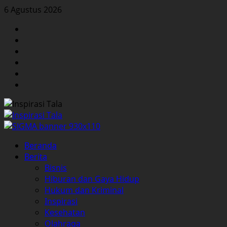
Skip
6 Agustus 2026
to
Facebook
content
Twitter
Instagram
YouTube
LinkedIn
Pinterest
Primary
Beranda
Menu
Berita
Bisnis
Hiburan dan Gaya Hidup
Hukum dan Kriminal
Inspirasi
Kesehatan
Olahraga