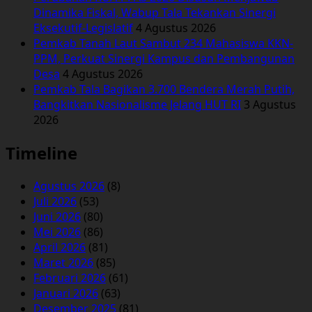
Dinamika Fiskal, Wabup Tala Tekankan Sinergi
Eksekutif-Legislatif
4 Agustus 2026
Pemkab Tanah Laut Sambut 234 Mahasiswa KKN-
PPM, Perkuat Sinergi Kampus dan Pembangunan
Desa
4 Agustus 2026
Pemkab Tala Bagikan 3.700 Bendera Merah Putih,
Bangkitkan Nasionalisme Jelang HUT RI
3 Agustus
2026
Timeline
Agustus 2026
(8)
Juli 2026
(53)
Juni 2026
(80)
Mei 2026
(86)
April 2026
(81)
Maret 2026
(85)
Februari 2026
(61)
Januari 2026
(63)
Desember 2025
(81)