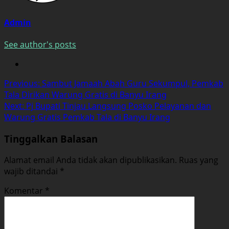
Admin
See author's posts
Post
Previous:
Sambut Jamaah Abah Guru Sekumpul, Pemkab
Tala Dirikan Warung Gratis di Banyu Irang
navigation
Next:
Pj Bupati Tinjau Langsung Posko Pelayanan dan
Warung Gratis Pemkab Tala di Banyu Irang
Tinggalkan Balasan
Alamat email Anda tidak akan dipublikasikan.
Ruas yang
wajib ditandai
*
Komentar
*