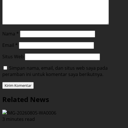
Nama
*
Email
*
Situs Web
Simpan nama, email, dan situs web saya pada
peramban ini untuk komentar saya berikutnya.
Related News
3 minutes read