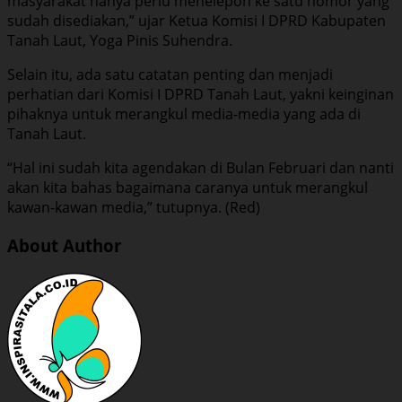
masyarakat hanya perlu menelepon ke satu nomor yang
sudah disediakan,” ujar Ketua Komisi I DPRD Kabupaten
Tanah Laut, Yoga Pinis Suhendra.
Selain itu, ada satu catatan penting dan menjadi
perhatian dari Komisi I DPRD Tanah Laut, yakni keinginan
pihaknya untuk merangkul media-media yang ada di
Tanah Laut.
“Hal ini sudah kita agendakan di Bulan Februari dan nanti
akan kita bahas bagaimana caranya untuk merangkul
kawan-kawan media,” tutupnya. (Red)
About Author