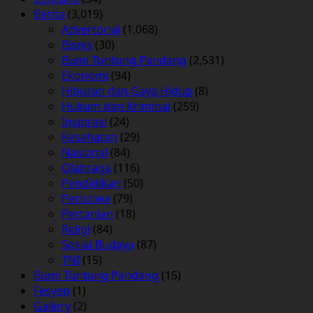
Berita
(3,019)
Advertorial
(1,068)
Bisnis
(30)
Bumi Tuntung Pandang
(2,531)
Ekonomi
(94)
Hiburan dan Gaya Hidup
(8)
Hukum dan Kriminal
(259)
Inspirasi
(24)
Kesehatan
(29)
Nasional
(84)
Olahraga
(116)
Pendidikan
(50)
Peristiwa
(79)
Pertanian
(18)
Religi
(84)
Sosial Budaya
(87)
TNI
(15)
Bumi Tuntung Pandang
(15)
Fesyen
(1)
Gallery
(2)