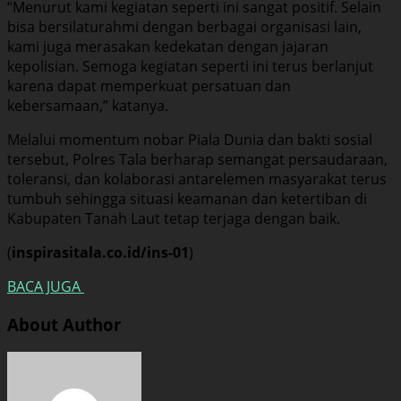
“Menurut kami kegiatan seperti ini sangat positif. Selain
bisa bersilaturahmi dengan berbagai organisasi lain,
kami juga merasakan kedekatan dengan jajaran
kepolisian. Semoga kegiatan seperti ini terus berlanjut
karena dapat memperkuat persatuan dan
kebersamaan,” katanya.
Melalui momentum nobar Piala Dunia dan bakti sosial
tersebut, Polres Tala berharap semangat persaudaraan,
toleransi, dan kolaborasi antarelemen masyarakat terus
tumbuh sehingga situasi keamanan dan ketertiban di
Kabupaten Tanah Laut tetap terjaga dengan baik.
(
inspirasitala.co.id/ins-01
)
BACA JUGA
About Author