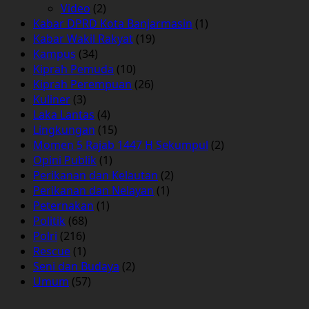
Video
(2)
Kabar DPRD Kota Banjarmasin
(1)
Kabar Wakil Rakyat
(19)
Kampus
(34)
Kiprah Pemuda
(10)
Kiprah Perempuan
(26)
Kuliner
(3)
Laka Lantas
(4)
Lingkungan
(15)
Momen 5 Rajab 1447 H Sekumpul
(2)
Opini Publik
(1)
Perikanan dan Kelautan
(2)
Perikanan dan Nelayan
(1)
Peternakan
(1)
Politik
(68)
Polri
(216)
Rescue
(1)
Seni dan Budaya
(2)
Umum
(57)