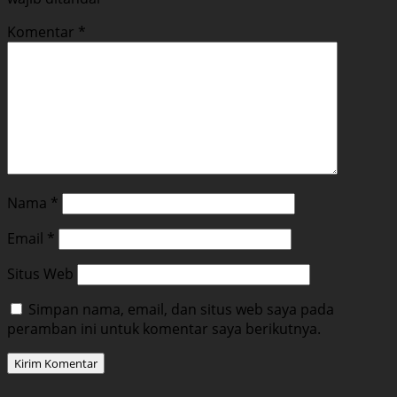
Komentar
*
Nama
*
Email
*
Situs Web
Simpan nama, email, dan situs web saya pada
peramban ini untuk komentar saya berikutnya.