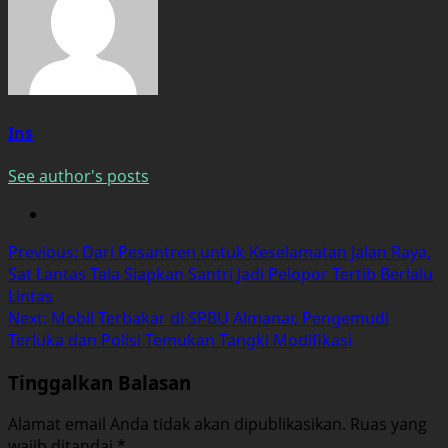
Ins
See author's posts
Post
Previous:
Dari Pesantren untuk Keselamatan Jalan Raya,
Sat Lantas Tala Siapkan Santri Jadi Pelopor Tertib Berlalu
navigation
Lintas
Next:
Mobil Terbakar di SPBU Almanar, Pengemudi
Terluka dan Polisi Temukan Tangki Modifikasi
Tinggalkan Balasan
Alamat email Anda tidak akan dipublikasikan.
Ruas yang
wajib ditandai
*