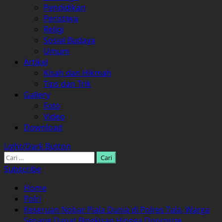
Pendidikan
Peristiwa
Religi
Sosial Budaya
Umum
Artikel
Kisah dan Hikmah
Tips dan Trik
Gallery
Foto
Video
Download
Light/Dark Button
Cari
untuk:
Subscribe
Home
Polri
Keseruan Nobar Piala Dunia di Polres Tala, Warga
Senang Dapat Bingkisan Hingga Doorprize