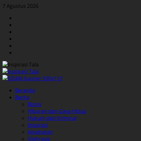
Skip
7 Agustus 2026
to
Facebook
content
Twitter
Instagram
YouTube
LinkedIn
Pinterest
Primary
Beranda
Menu
Berita
Bisnis
Hiburan dan Gaya Hidup
Hukum dan Kriminal
Inspirasi
Kesehatan
Olahraga