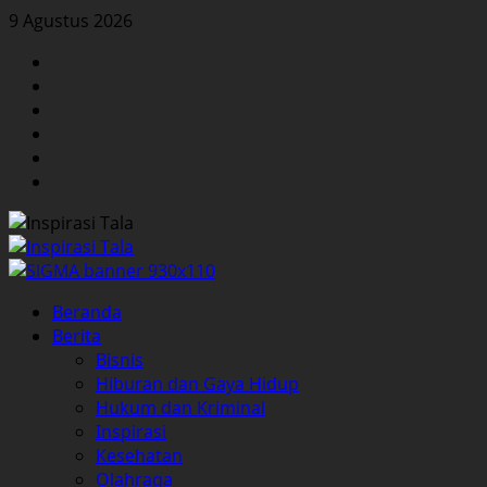
Skip
9 Agustus 2026
to
Facebook
content
Twitter
Instagram
YouTube
LinkedIn
Pinterest
Primary
Beranda
Menu
Berita
Bisnis
Hiburan dan Gaya Hidup
Hukum dan Kriminal
Inspirasi
Kesehatan
Olahraga