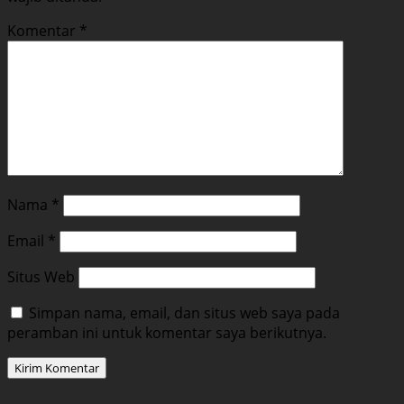
Komentar
*
Nama
*
Email
*
Situs Web
Simpan nama, email, dan situs web saya pada
peramban ini untuk komentar saya berikutnya.