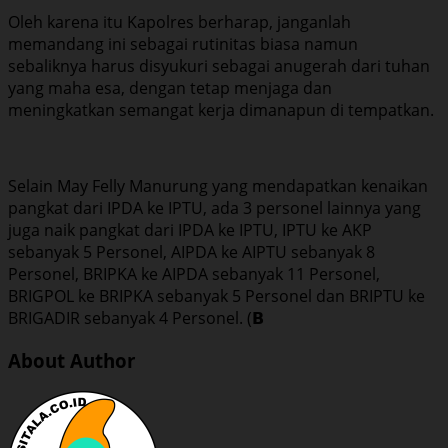
Oleh karena itu Kapolres berharap, janganlah
memandang ini sebagai rutinitas biasa namun
sebaliknya harus disyukuri sebagai anugerah dari tuhan
yang maha esa, dengan tetap menjaga dan
meningkatkan semangat kerja dimanapun di tempatkan.
Selain May Felly Manurung yang mendapatkan kenaikan
pangkat dari IPDA ke IPTU, ada 3 personel lainnya yang
juga naik pangkat dari IPDA ke IPTU, IPTU ke AKP
sebanyak 5 Personel, AIPDA ke AIPTU sebanyak 8
Personel, BRIPKA ke AIPDA sebanyak 11 Personel,
BRIGPOL ke BRIPKA sebanyak 5 Personel dan BRIPTU ke
BRIGADIR sebanyak 4 Personel. (𝗕
About Author