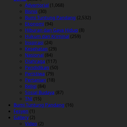
Advertorial
(1,068)
Bisnis
(30)
Bumi Tuntung Pandang
(2,532)
Ekonomi
(94)
Hiburan dan Gaya Hidup
(8)
Hukum dan Kriminal
(259)
Inspirasi
(24)
Kesehatan
(29)
Nasional
(84)
Olahraga
(117)
Pendidikan
(50)
Peristiwa
(79)
Pertanian
(18)
Religi
(84)
Sosial Budaya
(87)
TNI
(15)
Bumi Tuntung Pandang
(16)
Fesyen
(1)
Gallery
(2)
Video
(2)