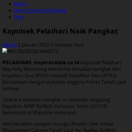
Berita
Bumi Tuntung Pandang
Polri
Kapolsek Pelaihari Naik Pangkat
Admin
2 Januari 2023
2 minutes read
𝗣𝗘𝗟𝗔𝗜𝗛𝗔𝗥𝗜, 𝗶𝗻𝘀𝗽𝗶𝗿𝗮𝘀𝗶𝘁𝗮𝗹𝗮.𝗰𝗼.𝗶𝗱 Kapolsek Pelaihari
May Felly Manurung menerima kenaikan pangkat dari
Inspektur Dua (IPDA) menjadi Inspektur Satu (IPTU),
bersamaan dengan puluhan anggota Polres Tanah Laut
lainnya.
Upacara kenaikan pangkat ini dipimpin langsung
Kapolres AKBP Rofikoh Yunianto, Senin (2/1/23)
bertempat di Mapolres setempat.
Apel kenaikan pangkat ini juga dihadiri Oleh Ketua
Bhayangkari Cabang Tanah Laut Ny. Nadiya Rofikoh,