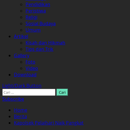
Pendidikan
Peristiwa
Religi
Sosial Budaya
Umum
Artikel
Kisah dan Hikmah
Tips dan Trik
Gallery
Foto
Video
Download
Light/Dark Button
Cari
untuk:
Subscribe
Home
Berita
Kapolsek Pelaihari Naik Pangkat