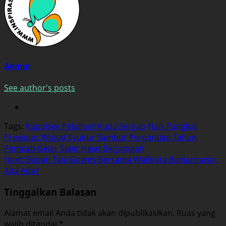
Admin
See author's posts
Tags:
Kapolsek Pelaihari
Kuda Sergap
Naik Pangkat
Post
Previous:
Wujud Syukur Sambut Pergantian Tahun,
Pemkab Gelar Salat Hajat Berjamaah
navigation
Next:
Bupati Tala Gowes Bersama Walikota Banjarmasin,
Ada Apa?
Tinggalkan Balasan
Alamat email Anda tidak akan dipublikasikan.
Ruas yang
wajib ditandai
*