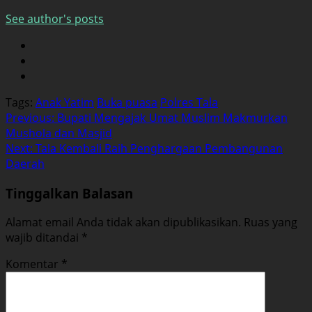
See author's posts
Tags:
Anak Yatim
Buka puasa
Polres Tala
Post
Previous:
Bupati Mengajak Umat Muslim Makmurkan
Mushola dan Masjid
navigation
Next:
Tala Kembali Raih Penghargaan Pembangunan
Daerah
Tinggalkan Balasan
Alamat email Anda tidak akan dipublikasikan.
Ruas yang
wajib ditandai
*
Komentar
*