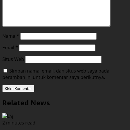
Nama
*
Email
*
Situs Web
Simpan nama, email, dan situs web saya pada
peramban ini untuk komentar saya berikutnya.
Related News
2 minutes read