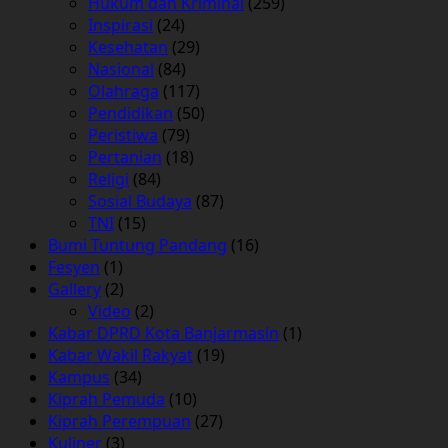
Hukum dan Kriminal
(259)
Inspirasi
(24)
Kesehatan
(29)
Nasional
(84)
Olahraga
(117)
Pendidikan
(50)
Peristiwa
(79)
Pertanian
(18)
Religi
(84)
Sosial Budaya
(87)
TNI
(15)
Bumi Tuntung Pandang
(16)
Fesyen
(1)
Gallery
(2)
Video
(2)
Kabar DPRD Kota Banjarmasin
(1)
Kabar Wakil Rakyat
(19)
Kampus
(34)
Kiprah Pemuda
(10)
Kiprah Perempuan
(27)
Kuliner
(3)