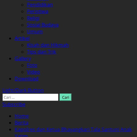
Pendidikan
Peristiwa
Religi
Sosial Budaya
Umum
Artikel
Kisah dan Hikmah
Tips dan Trik
Gallery
Foto
Video
Download
Light/Dark Button
Cari
untuk:
Subscribe
Home
Berita
Kapolres dan Ketua Bhayangkari Tala Santuni Anak
Yatim