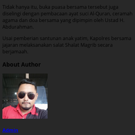
Tidak hanya itu, buka puasa bersama tersebut juga
diselingi dengan pembacaan ayat suci Al-Quran, ceramah
agama dan doa bersama yang dipimpin oleh Ustad H.
Abdurahman.
Usai pemberian santunan anak yatim, Kapolres bersama
jajaran melaksanakan salat Shalat Magrib secara
berjamaah.
About Author
Admin