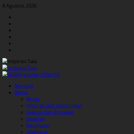
Skip
8 Agustus 2026
to
Facebook
content
Twitter
Instagram
YouTube
LinkedIn
Pinterest
Primary
Beranda
Menu
Berita
Bisnis
Hiburan dan Gaya Hidup
Hukum dan Kriminal
Inspirasi
Kesehatan
Olahraga