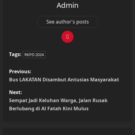
Admin
See author's posts
Tags:
RKPD 2024
P
Previous:
o
Bus LAKATAN Disambut Antusias Masyarakat
s
Next:
Sempat Jadi Keluhan Warga, Jalan Rusak
t
Berlubang di Al Fatah Kini Mulus
n
a