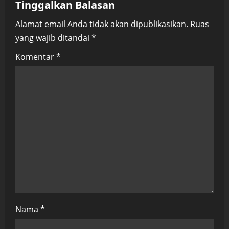
Tinggalkan Balasan
v
Alamat email Anda tidak akan dipublikasikan.
Ruas
i
yang wajib ditandai
*
g
Komentar
*
a
t
i
o
n
Nama
*