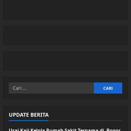
Cari
untuk:
UPDATE BERITA
Usai Kaji Kelola Rumah Sakit Ternama di Bogor,