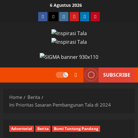
Skip
6 Agustus 2026
to
Facebook
Twitter
Instagram
YouTube
LinkedIn
Pinterest
content
SUBSCRIBE
Home
Berita
Ini Prioritas Sasaran Pembangunan Tala di 2024
Advertorial
Berita
Bumi Tuntung Pandang