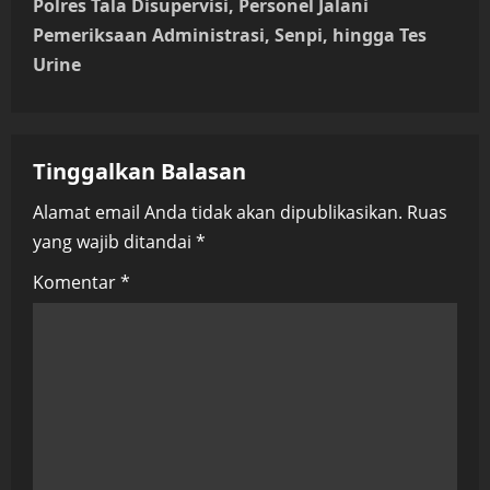
Polres Tala Disupervisi, Personel Jalani
n
Pemeriksaan Administrasi, Senpi, hingga Tes
Urine
a
v
Tinggalkan Balasan
i
Alamat email Anda tidak akan dipublikasikan.
Ruas
g
yang wajib ditandai
*
a
Komentar
*
t
i
o
n