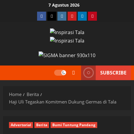
Skip
7 Agustus 2026
to
Facebook
Twitter
Instagram
YouTube
LinkedIn
Pinterest
content
SUBSCRIBE
Home
Berita
Haji Uli Tegaskan Komitmen Dukung Germas di Tala
Advertorial
Berita
Bumi Tuntung Pandang