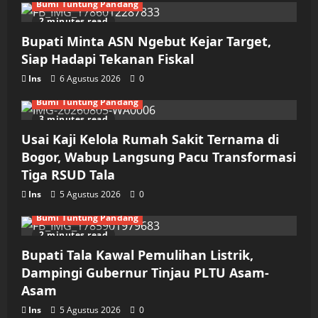
Bumi Tuntung Pandang
2 minutes read
Bupati Minta ASN Ngebut Kejar Target,
Siap Hadapi Tekanan Fiskal
Ins
6 Agustus 2026
0
Bumi Tuntung Pandang
3 minutes read
Usai Kaji Kelola Rumah Sakit Ternama di
Bogor, Wabup Langsung Pacu Transformasi
Tiga RSUD Tala
Ins
5 Agustus 2026
0
Bumi Tuntung Pandang
2 minutes read
Bupati Tala Kawal Pemulihan Listrik,
Dampingi Gubernur Tinjau PLTU Asam-
Asam
Ins
5 Agustus 2026
0