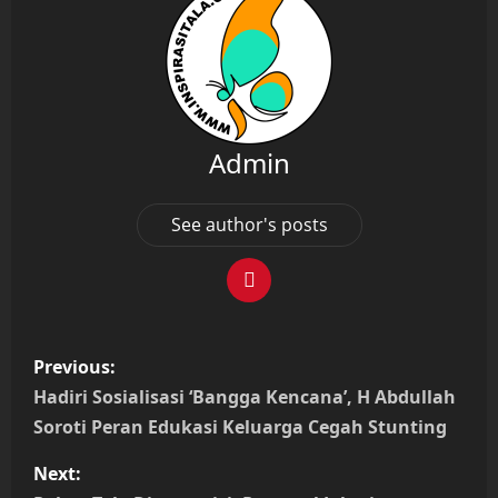
Admin
See author's posts
P
Previous:
o
Hadiri Sosialisasi ‘Bangga Kencana’, H Abdullah
Soroti Peran Edukasi Keluarga Cegah Stunting
s
Next:
t