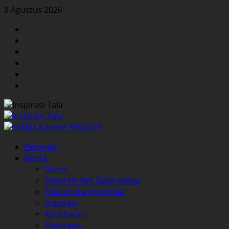
Skip
8 Agustus 2026
to
Facebook
content
Twitter
Instagram
YouTube
LinkedIn
Pinterest
Primary
Beranda
Menu
Berita
Bisnis
Hiburan dan Gaya Hidup
Hukum dan Kriminal
Inspirasi
Kesehatan
Olahraga