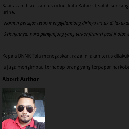
Saat akan dilakukan tes urine, kata Katamsi, salah seora
urine.
“Namun petugas tetap menggelandang dirinya untuk di lakukan
“Selanjutnya, para pengunjung yang terkonfirmasi positif diba
Kepala BNNK Tala menegaskan, razia ini akan terus dilak
Ia juga mengimbau terhadap orang yang terpapar narkoba
About Author