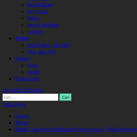
Pendidikan
Peristiwa
Religi
Sosial Budaya
Umum
Artikel
Kisah dan Hikmah
Tips dan Trik
Gallery
Foto
Video
Download
Light/Dark Button
Cari
untuk:
Subscribe
Home
Berita
BNNK Tala Kembali Dapati Pengunjung THM Terkonfir