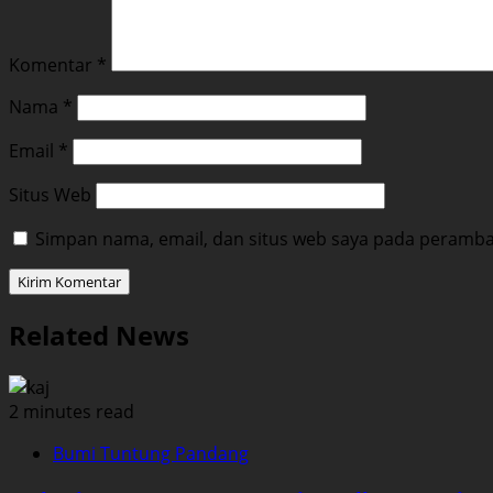
Komentar
*
Nama
*
Email
*
Situs Web
Simpan nama, email, dan situs web saya pada peramban
Related News
2 minutes read
Bumi Tuntung Pandang