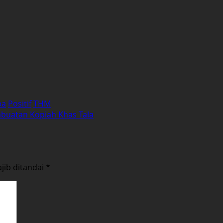
ba
Positif
THM
mbuatan Kopiah Khas Tala
jib ditandai
*