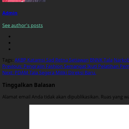
Admin
See author's posts
Tags:
AKBP Katamsi Sad Retna Setiawan
BNNK Tala
Narko
Post
Previous:
Pengrajin Fashion Semangat Ikuti Pelatihan Pe
Next:
PDAM Tala Segera Miliki Direksi Baru.
navigation
Tinggalkan Balasan
Alamat email Anda tidak akan dipublikasikan.
Ruas yang wa