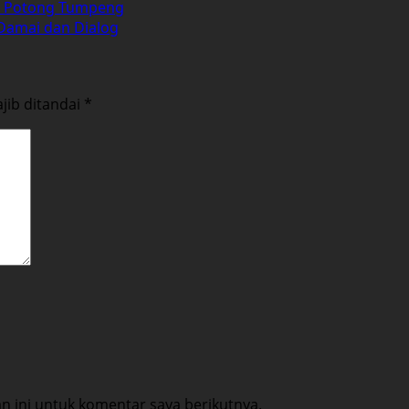
t Potong Tumpeng
 Damai dan Dialog
jib ditandai
*
 ini untuk komentar saya berikutnya.