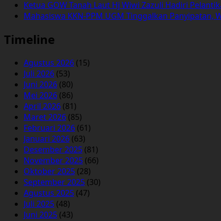
Ketua GOW Tanah Laut Hj Wiwi Zazuli Hadiri Pelanti
Mahasiswa KKN-PPM UGM Tinggalkan Panyipatan, 
Timeline
Agustus 2026
(15)
Juli 2026
(53)
Juni 2026
(80)
Mei 2026
(86)
April 2026
(81)
Maret 2026
(85)
Februari 2026
(61)
Januari 2026
(63)
Desember 2025
(81)
November 2025
(66)
Oktober 2025
(28)
September 2025
(30)
Agustus 2025
(47)
Juli 2025
(48)
Juni 2025
(43)