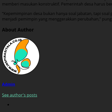
memberi masukan konstruktif. Pemerintah desa harus bersi
“Kepemimpinan desa bukan hanya soal jabatan, tapi soal
menjadi pemimpin yang menggerakkan perubahan,” pung
About Author
Admin
See author's posts