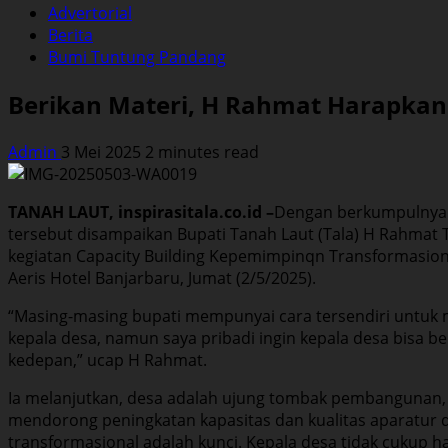
Advertorial
Berita
Bumi Tuntung Pandang
Berikan Materi, H Rahmat Harapkan 
Admin
3 Mei 2025
2 minutes read
TANAH LAUT, inspirasitala.co.id –
Dengan berkumpulnya s
tersebut disampaikan Bupati Tanah Laut (Tala) H Rahmat 
kegiatan Capacity Building Kepemimpinqn Transformasion
Aeris Hotel Banjarbaru, Jumat (2/5/2025).
“Masing-masing bupati mempunyai cara tersendiri untuk 
kepala desa, namun saya pribadi ingin kepala desa bisa b
kedepan,” ucap H Rahmat.
Ia melanjutkan, desa adalah ujung tombak pembangunan, j
mendorong peningkatan kapasitas dan kualitas aparatu
transformasional adalah kunci. Kepala desa tidak cukup