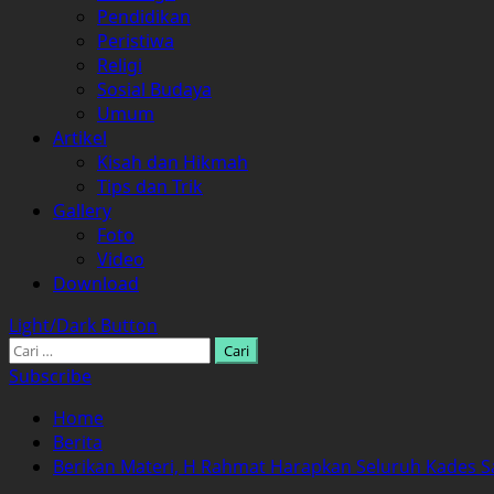
Pendidikan
Peristiwa
Religi
Sosial Budaya
Umum
Artikel
Kisah dan Hikmah
Tips dan Trik
Gallery
Foto
Video
Download
Light/Dark Button
Cari
untuk:
Subscribe
Home
Berita
Berikan Materi, H Rahmat Harapkan Seluruh Kades S