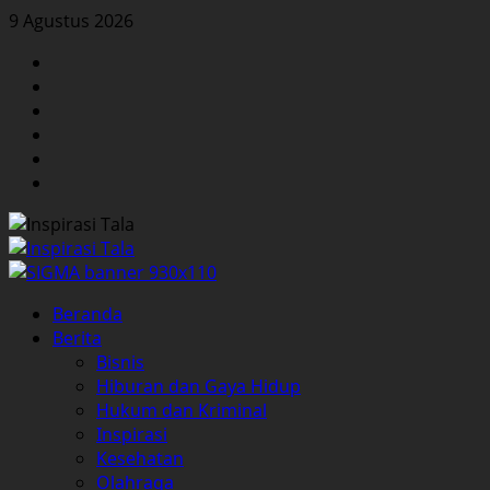
Skip
9 Agustus 2026
to
Facebook
content
Twitter
Instagram
YouTube
LinkedIn
Pinterest
Primary
Beranda
Menu
Berita
Bisnis
Hiburan dan Gaya Hidup
Hukum dan Kriminal
Inspirasi
Kesehatan
Olahraga