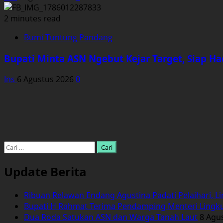
2 minutes read
Bumi Tuntung Pandang
Bupati Minta ASN Ngebut Kejar Target, Siap Ha
Ins
6 Agustus 2026
0
Cari
untuk:
Update Berita
Ribuan Relawan Endang Agustina Padati Pelaihari, L
Bupati H Rahmat Terima Pendamping Menteri Lingk
Dua Roda Satukan ASN dan Warga Tanah Laut
8 Agu