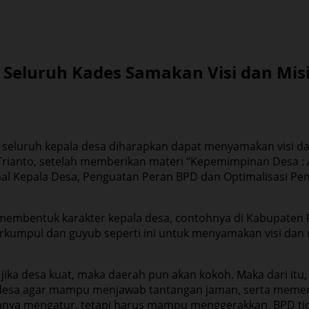
Seluruh Kades Samakan Visi dan Mis
eluruh kepala desa diharapkan dapat menyamakan visi dan 
Trianto, setelah memberikan materi “Kepemimpinan Desa : 
al Kepala Desa, Penguatan Peran BPD dan Optimalisasi Pe
membentuk karakter kepala desa, contohnya di Kabupaten 
erkumpul dan guyub seperti ini untuk menyamakan visi dan 
ika desa kuat, maka daerah pun akan kokoh. Maka dari itu
r desa agar mampu menjawab tantangan jaman, serta mem
 hanya mengatur, tetapi harus mampu menggerakkan. BPD ti